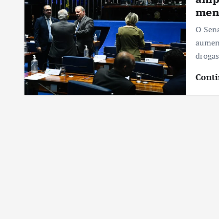
men
O Sena
aument
drogas
Conti