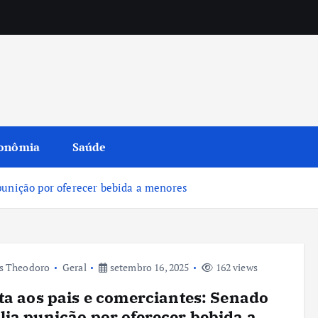
onômia
Saúde
punição por oferecer bebida a menores
s Theodoro
Geral
setembro 16, 2025
162 views
ta aos pais e comerciantes: Senado
ia punição por oferecer bebida a