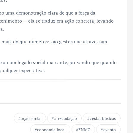
cos.
o uma demonstração clara de que a força da
tenimento — ela se traduz em ação concreta, levando
a.
 mais do que números: são gestos que atravessam
eixou um legado social marcante, provando que quando
qualquer expectativa.
ação social
arrecadação
cestas básicas
economia local
ENMG
evento