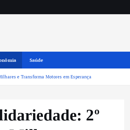
onômia
Saúde
 Milhares e Transforma Motores em Esperança
lidariedade: 2º