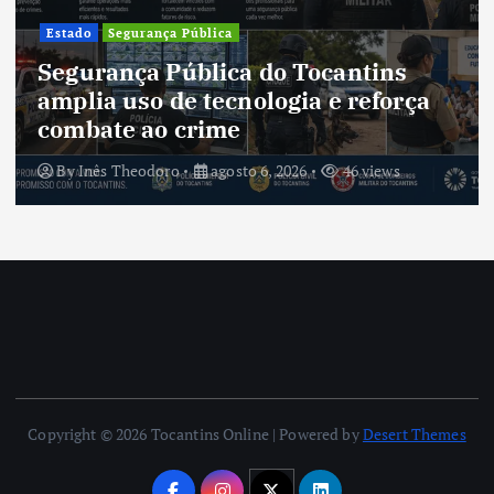
Cultura
Cultura do Tocantins preserva
tradições e fortalece identidade de
um estado em constante
transformação
By
Inês Theodoro
agosto 5, 2026
44 views
Copyright © 2026 Tocantins Online | Powered by
Desert Themes