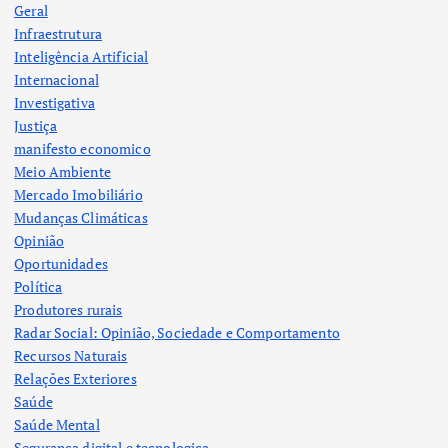
Geral
Infraestrutura
Inteligência Artificial
Internacional
Investigativa
Justiça
manifesto economico
Meio Ambiente
Mercado Imobiliário
Mudanças Climáticas
Opinião
Oportunidades
Política
Produtores rurais
Radar Social: Opinião, Sociedade e Comportamento
Recursos Naturais
Relações Exteriores
Saúde
Saúde Mental
Segurança digital e tecnologica