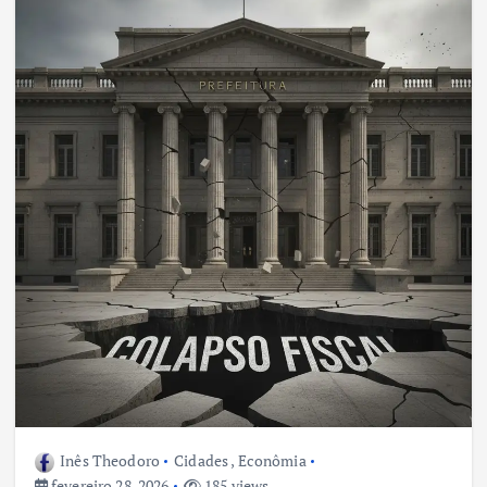
Inês Theodoro
Cidades
,
Econômia
fevereiro 28, 2026
185 views