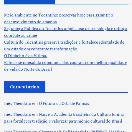
n
Meio ambiente no Tocantins: preservar hoje para garantir o
a
desenvolvimento de amanhã
Segurança Pública do Tocantins amplia uso de tecnologia e reforça
ç
combate ao crime
Cultura do Tocantins preserva tradições e fortalece identidade de
ã
um estado em constante transformação
O Dinheiro é da Vítima.
o
Palmas se consolida como uma das capitais com melhor qualidade
de vida do Norte do Brasil
d
Comentários
e
Inês Theodoro
em
O Futuro da Orla de Palmas
p
Inês Theodoro
em
Nasce a Academia Brasileira da Cultura Junina
o
para fortalecer tradição e valorizar patrimônio cultural do Brasil
Inês Theodoro
em
Gigante pela Solidariedade: 2º ENMG Mobiliza