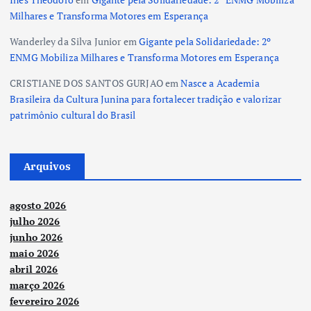
s
Milhares e Transforma Motores em Esperança
t
Wanderley da Silva Junior
em
Gigante pela Solidariedade: 2º
ENMG Mobiliza Milhares e Transforma Motores em Esperança
s
CRISTIANE DOS SANTOS GURJAO
em
Nasce a Academia
Brasileira da Cultura Junina para fortalecer tradição e valorizar
patrimônio cultural do Brasil
Arquivos
agosto 2026
julho 2026
junho 2026
maio 2026
abril 2026
março 2026
fevereiro 2026