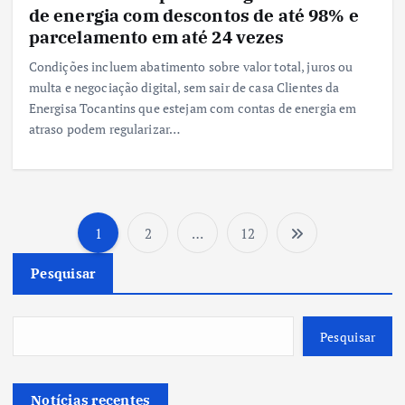
de energia com descontos de até 98% e
parcelamento em até 24 vezes
Condições incluem abatimento sobre valor total, juros ou
multa e negociação digital, sem sair de casa Clientes da
Energisa Tocantins que estejam com contas de energia em
atraso podem regularizar…
1
2
…
12
P
Pesquisar
a
g
Pesquisar
i
Notícias recentes