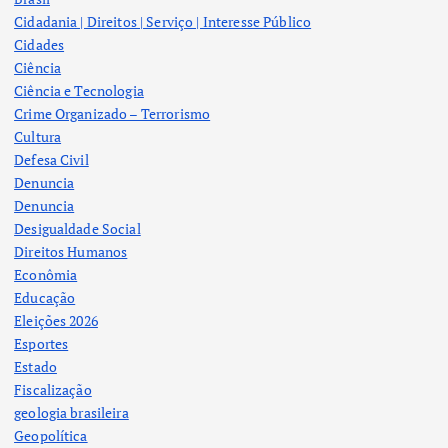
Cidadania | Direitos | Serviço | Interesse Público
Cidades
Ciência
Ciência e Tecnologia
Crime Organizado – Terrorismo
Cultura
Defesa Civil
Denuncia
Denuncia
Desigualdade Social
Direitos Humanos
Econômia
Educação
Eleições 2026
Esportes
Estado
Fiscalização
geologia brasileira
Geopolítica