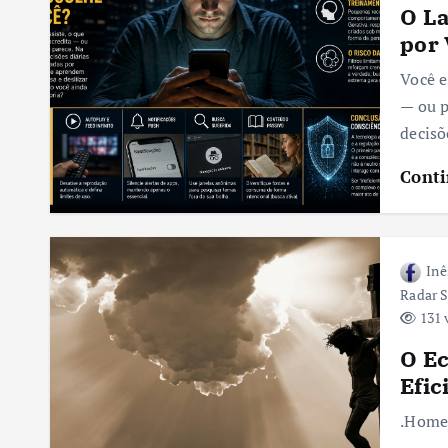
O La
por 
Você e
— ou p
decisõ
Conti
Inê
Radar S
131 
O Ec
Efic
.Hom