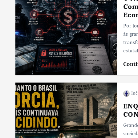
Como
Eco
Por Jo
às gra
transf
estata
Conti
Inê
ENQ
CON
Grande
socie