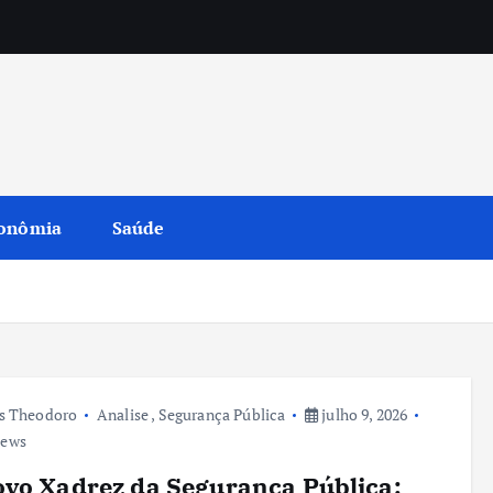
onômia
Saúde
s Theodoro
Analise
,
Segurança Pública
julho 9, 2026
iews
vo Xadrez da Segurança Pública: