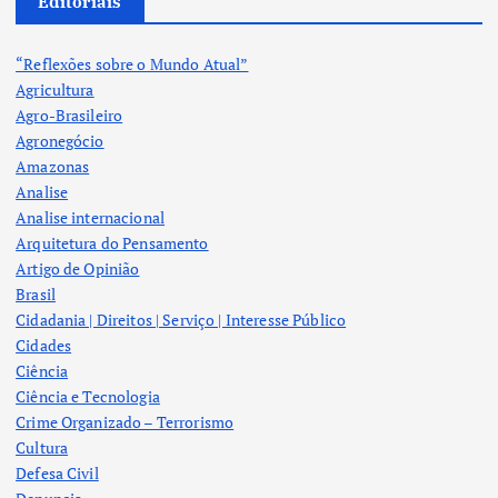
Editoriais
“Reflexões sobre o Mundo Atual”
Agricultura
Agro-Brasileiro
Agronegócio
Amazonas
Analise
Analise internacional
Arquitetura do Pensamento
Artigo de Opinião
Brasil
Cidadania | Direitos | Serviço | Interesse Público
Cidades
Ciência
Ciência e Tecnologia
Crime Organizado – Terrorismo
Cultura
Defesa Civil