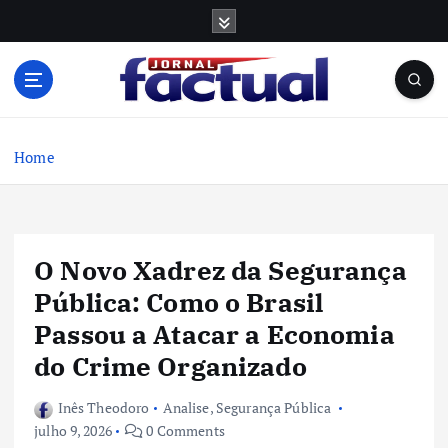
S
k
i
p
t
o
c
Home
o
n
t
e
O Novo Xadrez da Segurança
n
t
Pública: Como o Brasil
Passou a Atacar a Economia
do Crime Organizado
Inês Theodoro
Analise
,
Segurança Pública
julho 9, 2026
0 Comments