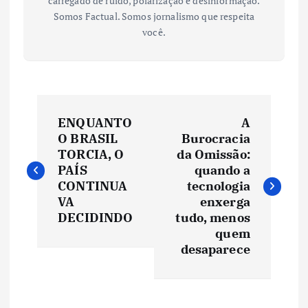
carregado de ruído, polarização e desinformação.
Somos Factual. Somos jornalismo que respeita
você.
N
ENQUANTO
A
a
O BRASIL
Burocracia
TORCIA, O
da Omissão:
v
PAÍS
quando a
CONTINUA
tecnologia
e
VA
enxerga
DECIDINDO
tudo, menos
quem
g
desaparece
a