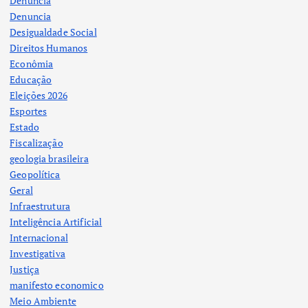
Denuncia
Denuncia
Desigualdade Social
Direitos Humanos
Econômia
Educação
Eleições 2026
Esportes
Estado
Fiscalização
geologia brasileira
Geopolítica
Geral
Infraestrutura
Inteligência Artificial
Internacional
Investigativa
Justiça
manifesto economico
Meio Ambiente