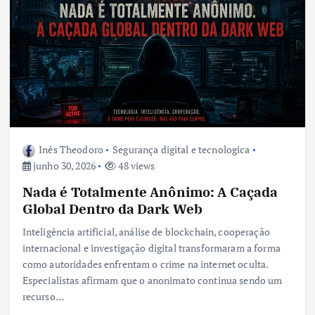
Inês Theodoro
Segurança digital e tecnologica
junho 30, 2026
48 views
Nada é Totalmente Anônimo: A Caçada
Global Dentro da Dark Web
Inteligência artificial, análise de blockchain, cooperação
internacional e investigação digital transformaram a forma
como autoridades enfrentam o crime na internet oculta.
Especialistas afirmam que o anonimato continua sendo um
recurso…