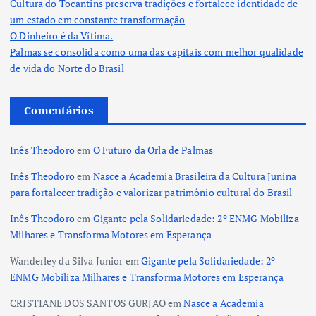
Cultura do Tocantins preserva tradições e fortalece identidade de
ã
um estado em constante transformação
O Dinheiro é da Vítima.
o
Palmas se consolida como uma das capitais com melhor qualidade
de vida do Norte do Brasil
d
Comentários
e
Inês Theodoro
em
O Futuro da Orla de Palmas
p
Inês Theodoro
em
Nasce a Academia Brasileira da Cultura Junina
o
para fortalecer tradição e valorizar patrimônio cultural do Brasil
Inês Theodoro
em
Gigante pela Solidariedade: 2º ENMG Mobiliza
s
Milhares e Transforma Motores em Esperança
t
Wanderley da Silva Junior
em
Gigante pela Solidariedade: 2º
ENMG Mobiliza Milhares e Transforma Motores em Esperança
s
CRISTIANE DOS SANTOS GURJAO
em
Nasce a Academia