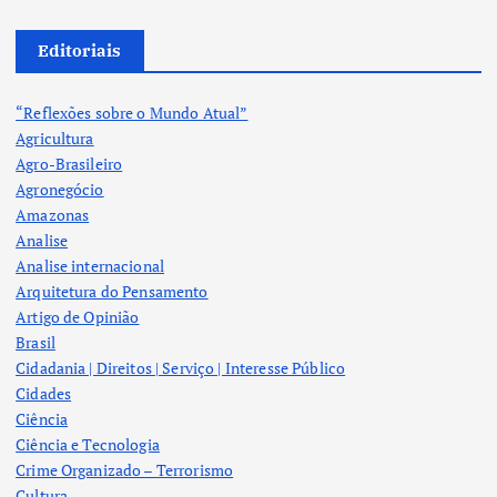
Editoriais
“Reflexões sobre o Mundo Atual”
Agricultura
Agro-Brasileiro
Agronegócio
Amazonas
Analise
Analise internacional
Arquitetura do Pensamento
Artigo de Opinião
Brasil
Cidadania | Direitos | Serviço | Interesse Público
Cidades
Ciência
Ciência e Tecnologia
Crime Organizado – Terrorismo
Cultura