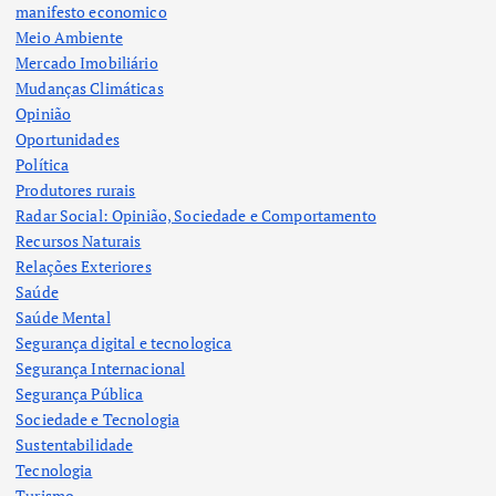
manifesto economico
Meio Ambiente
Mercado Imobiliário
Mudanças Climáticas
Opinião
Oportunidades
Política
Produtores rurais
Radar Social: Opinião, Sociedade e Comportamento
Recursos Naturais
Relações Exteriores
Saúde
Saúde Mental
Segurança digital e tecnologica
Segurança Internacional
Segurança Pública
Sociedade e Tecnologia
Sustentabilidade
Tecnologia
Turismo