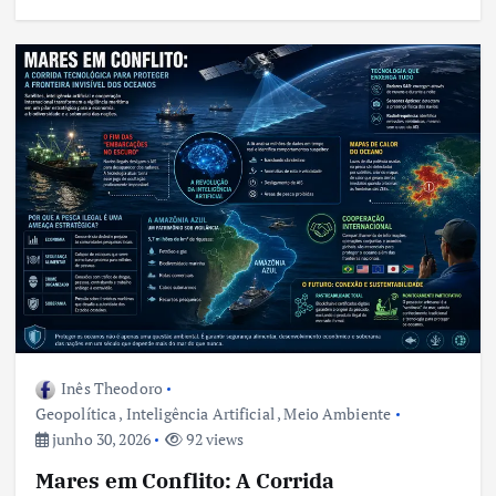
Inês Theodoro
Geopolítica
,
Inteligência Artificial
,
Meio Ambiente
junho 30, 2026
92 views
Mares em Conflito: A Corrida