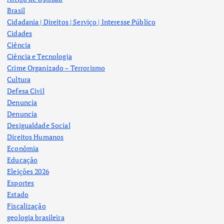
Brasil
Cidadania | Direitos | Serviço | Interesse Público
Cidades
Ciência
Ciência e Tecnologia
Crime Organizado – Terrorismo
Cultura
Defesa Civil
Denuncia
Denuncia
Desigualdade Social
Direitos Humanos
Econômia
Educação
Eleições 2026
Esportes
Estado
Fiscalização
geologia brasileira