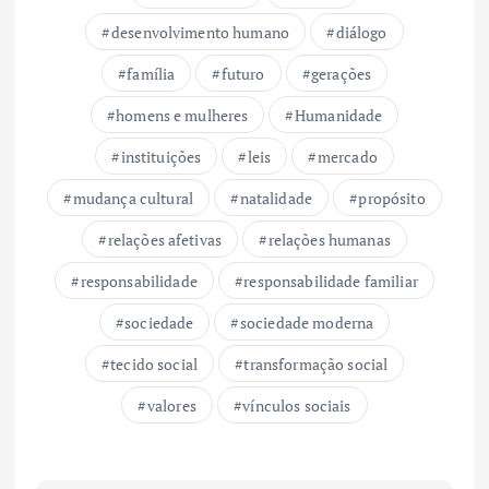
desenvolvimento humano
diálogo
família
futuro
gerações
homens e mulheres
Humanidade
instituições
leis
mercado
mudança cultural
natalidade
propósito
relações afetivas
relações humanas
responsabilidade
responsabilidade familiar
sociedade
sociedade moderna
tecido social
transformação social
valores
vínculos sociais