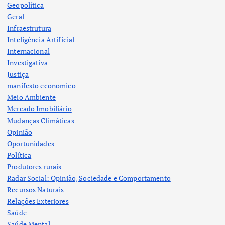
Geopolítica
Geral
Infraestrutura
Inteligência Artificial
Internacional
Investigativa
Justiça
manifesto economico
Meio Ambiente
Mercado Imobiliário
Mudanças Climáticas
Opinião
Oportunidades
Política
Produtores rurais
Radar Social: Opinião, Sociedade e Comportamento
Recursos Naturais
Relações Exteriores
Saúde
Saúde Mental