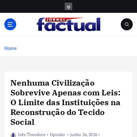
S
k
i
p
t
o
c
Home
o
n
t
e
Nenhuma Civilização
n
t
Sobrevive Apenas com Leis:
O Limite das Instituições na
Reconstrução do Tecido
Social
Inês Theodoro
Opinião
junho 26, 2026