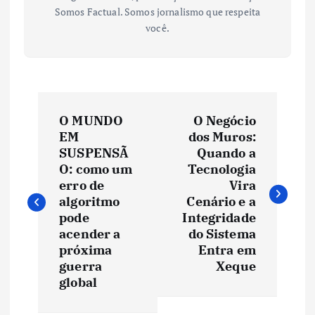
Somos Factual. Somos jornalismo que respeita
você.
N
O MUNDO
O Negócio
a
EM
dos Muros:
SUSPENSÃ
Quando a
v
O: como um
Tecnologia
erro de
Vira
e
algoritmo
Cenário e a
pode
Integridade
acender a
do Sistema
g
próxima
Entra em
guerra
Xeque
a
global