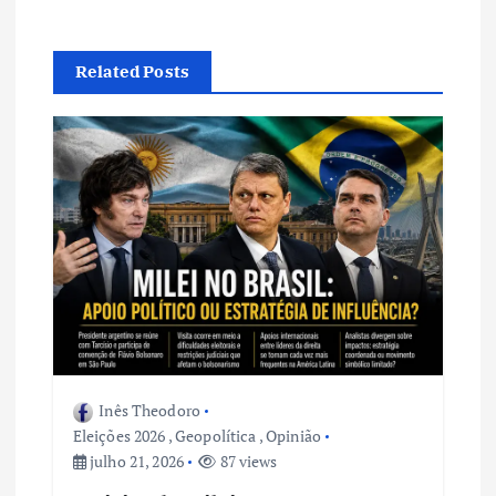
ç
ã
Related Posts
o
d
e
P
o
s
Inês Theodoro
t
Eleições 2026
,
Geopolítica
,
Opinião
julho 21, 2026
87 views