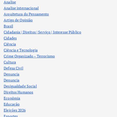
Analise
Analise internacional
Arquitetura do Pensamento
Artigo de Opinião
Brasil
Cidadania | Direitos | Serviço | Interesse Público
Cidades
Ciência
Ciência e Tecnologia
Crime Organizado – Terrorismo
Cultura
Defesa Civil
Denuncia
Denuncia
Desigualdade Social
Direitos Humanos
Econômia
Educação
Eleições 2026
Esportes