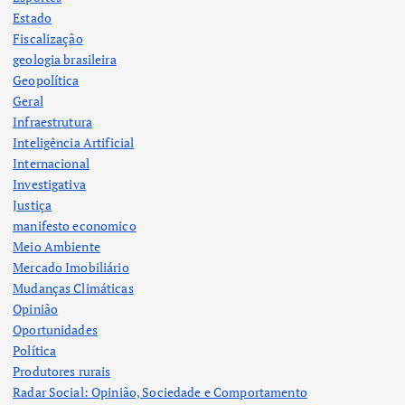
Estado
Fiscalização
geologia brasileira
Geopolítica
Geral
Infraestrutura
Inteligência Artificial
Internacional
Investigativa
Justiça
manifesto economico
Meio Ambiente
Mercado Imobiliário
Mudanças Climáticas
Opinião
Oportunidades
Política
Produtores rurais
Radar Social: Opinião, Sociedade e Comportamento