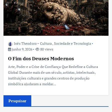
Inês Theodoro
Cultura
,
Sociedade e Tecnologia
junho 9, 2026
80 views
O Fim dos Deuses Modernos
Arte, Poder e a Crise de Confiança Que Redefine a Cultura
Global Durante mais de um século, artistas, intelectuais,
instituições culturais e grandes centros de produção
simbólica ajudaram a moldar…
Pesquisar