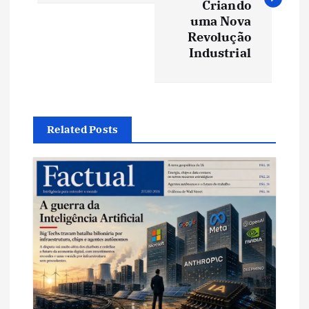
Criando
e
uma Nova
Revolução
Industrial
g
a
ç
Related Posts
ã
o
d
e
P