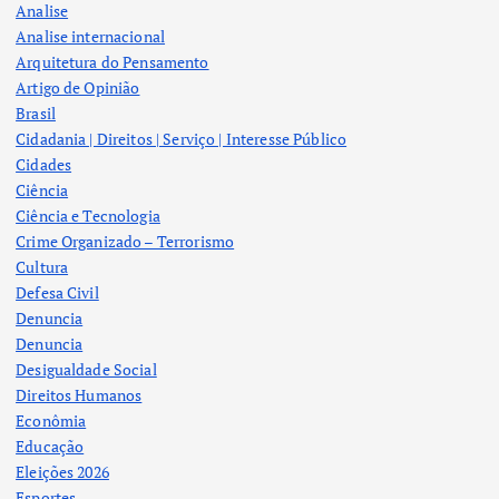
Analise
Analise internacional
Arquitetura do Pensamento
Artigo de Opinião
Brasil
Cidadania | Direitos | Serviço | Interesse Público
Cidades
Ciência
Ciência e Tecnologia
Crime Organizado – Terrorismo
Cultura
Defesa Civil
Denuncia
Denuncia
Desigualdade Social
Direitos Humanos
Econômia
Educação
Eleições 2026
Esportes