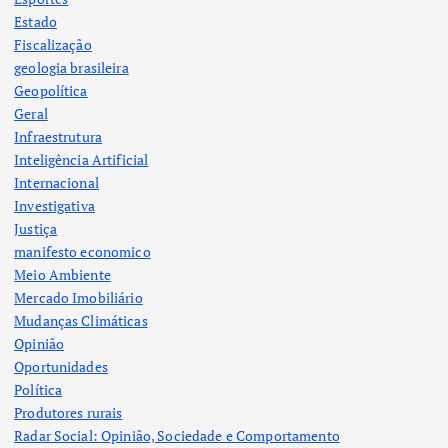
Estado
Fiscalização
geologia brasileira
Geopolítica
Geral
Infraestrutura
Inteligência Artificial
Internacional
Investigativa
Justiça
manifesto economico
Meio Ambiente
Mercado Imobiliário
Mudanças Climáticas
Opinião
Oportunidades
Política
Produtores rurais
Radar Social: Opinião, Sociedade e Comportamento