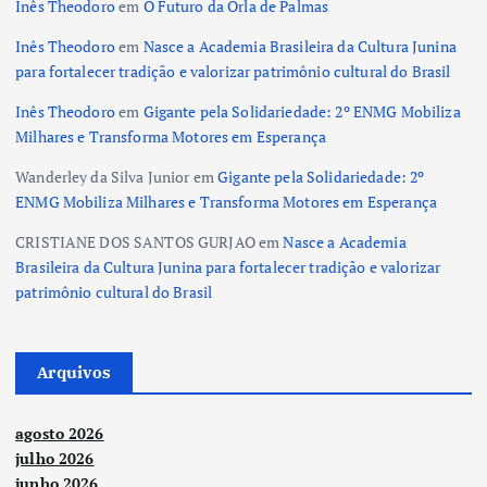
Inês Theodoro
em
O Futuro da Orla de Palmas
p
Inês Theodoro
em
Nasce a Academia Brasileira da Cultura Junina
o
para fortalecer tradição e valorizar patrimônio cultural do Brasil
Inês Theodoro
em
Gigante pela Solidariedade: 2º ENMG Mobiliza
s
Milhares e Transforma Motores em Esperança
t
Wanderley da Silva Junior
em
Gigante pela Solidariedade: 2º
ENMG Mobiliza Milhares e Transforma Motores em Esperança
s
CRISTIANE DOS SANTOS GURJAO
em
Nasce a Academia
Brasileira da Cultura Junina para fortalecer tradição e valorizar
patrimônio cultural do Brasil
Arquivos
agosto 2026
julho 2026
junho 2026