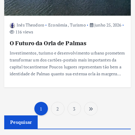
Inês Theodoro
Econômia
,
Turismo
junho 25, 2026
116 views
O Futuro da Orla de Palmas
Investimentos, turismo e desenvolvimento urbano prometem
transformar um dos cartões-postais mais importantes da
capital tocantinense Poucos lugares representam tão bem a
identidade de Palmas quanto sua extensa orla às margens…
1
2
3
P
Pesquisar
a