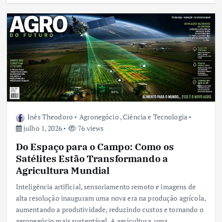
Inês Theodoro
Agronegócio
,
Ciência e Tecnologia
julho 1, 2026
76 views
Do Espaço para o Campo: Como os
Satélites Estão Transformando a
Agricultura Mundial
Inteligência artificial, sensoriamento remoto e imagens de
alta resolução inauguram uma nova era na produção agrícola,
aumentando a produtividade, reduzindo custos e tornando o
agronegócio mais sustentável. A agricultura, uma…