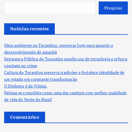
g
Pesquisar
i
Notícias recentes
n
Meio ambiente no Tocantins: preservar hoje para garantir o
a
desenvolvimento de amanhã
Segurança Pública do Tocantins amplia uso de tecnologia e reforça
ç
combate ao crime
Cultura do Tocantins preserva tradições e fortalece identidade de
ã
um estado em constante transformação
O Dinheiro é da Vítima.
o
Palmas se consolida como uma das capitais com melhor qualidade
de vida do Norte do Brasil
d
Comentários
e