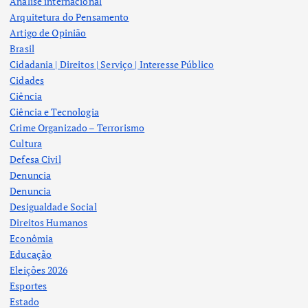
Analise internacional
Arquitetura do Pensamento
Artigo de Opinião
Brasil
Cidadania | Direitos | Serviço | Interesse Público
Cidades
Ciência
Ciência e Tecnologia
Crime Organizado – Terrorismo
Cultura
Defesa Civil
Denuncia
Denuncia
Desigualdade Social
Direitos Humanos
Econômia
Educação
Eleições 2026
Esportes
Estado