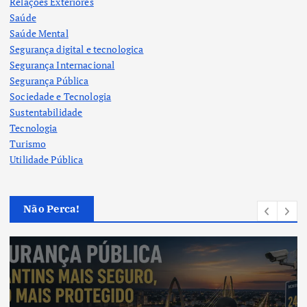
Relações Exteriores
Saúde
Saúde Mental
Segurança digital e tecnologica
Segurança Internacional
Segurança Pública
Sociedade e Tecnologia
Sustentabilidade
Tecnologia
Turismo
Utilidade Pública
Não Perca!