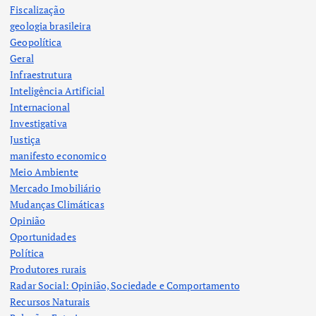
Fiscalização
geologia brasileira
Geopolítica
Geral
Infraestrutura
Inteligência Artificial
Internacional
Investigativa
Justiça
manifesto economico
Meio Ambiente
Mercado Imobiliário
Mudanças Climáticas
Opinião
Oportunidades
Política
Produtores rurais
Radar Social: Opinião, Sociedade e Comportamento
Recursos Naturais