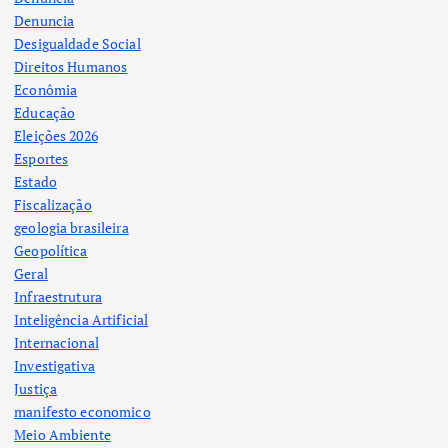
Denuncia
Desigualdade Social
Direitos Humanos
Econômia
Educação
Eleições 2026
Esportes
Estado
Fiscalização
geologia brasileira
Geopolítica
Geral
Infraestrutura
Inteligência Artificial
Internacional
Investigativa
Justiça
manifesto economico
Meio Ambiente