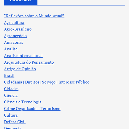
“Reflexões sobre o Mundo Atual”
Agricultura
Agro-Brasileiro
Agronegócio
Amazonas
Analise
Analise internacional
Arquitetura do Pensamento
Artigo de Opinião
Brasil
Cidadania | Direitos | Serviço | Interesse Público
Cidades
Ciência
Ciência e Tecnologia
Crime Organizado – Terrorismo
Cultura
Defesa Civil
Denuncia