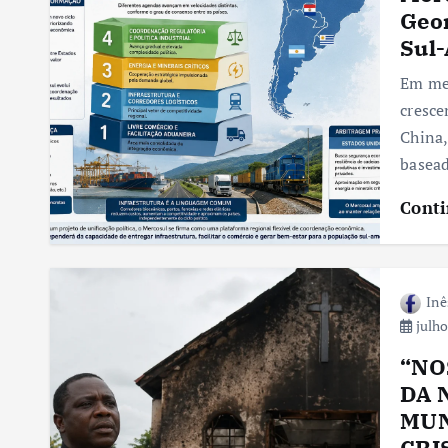
Geom
Sul
Em mei
cresce
China,
basea
Conti
Inê
julho
“NO
DA 
MUN
CRI