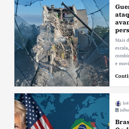
Guer
ataq
avan
pers
Mais d
escala
combin
e mov
Conti
Inê
julho
Bras