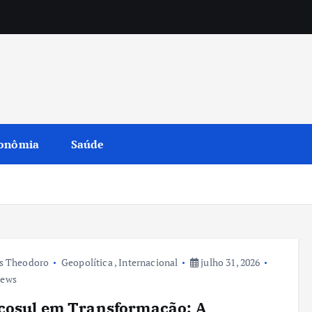
onômia
Saúde
s Theodoro
Geopolítica
,
Internacional
julho 31, 2026
iews
cosul em Transformação: A