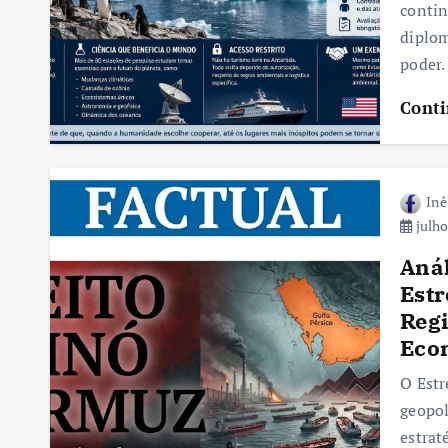
contin
diplom
poder.
Conti
Inê
julho
Anál
Estr
Reg
Eco
O Estr
geopol
estrat