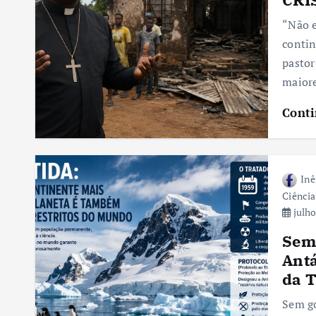
“Não e
contin
pastor
maiore
Conti
Inê
Ciência
julho
Sem 
Antá
da T
Sem go