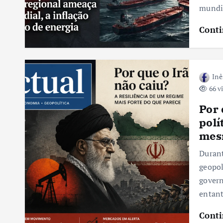
mundi
Conti
Inê
66 v
Por 
polí
mes
Durant
geopol
govern
entan
Conti