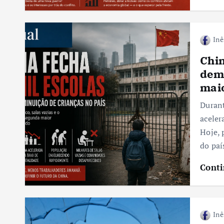
Inê
Chin
dem
mai
Durant
aceler
Hoje, 
do paí
Conti
Inê