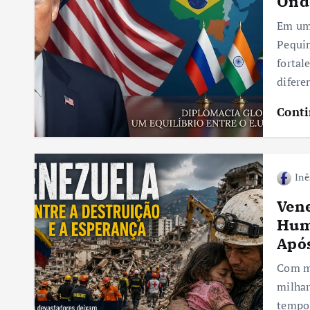
Onde
Em um
Pequim
fortal
difere
Conti
Inê
Vene
Huma
Apó
Com ma
milhar
tempo 