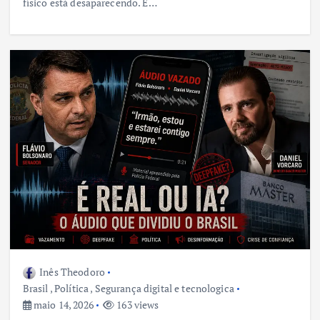
físico está desaparecendo. E…
Inês Theodoro
Brasil
,
Política
,
Segurança digital e tecnologica
maio 14, 2026
163 views