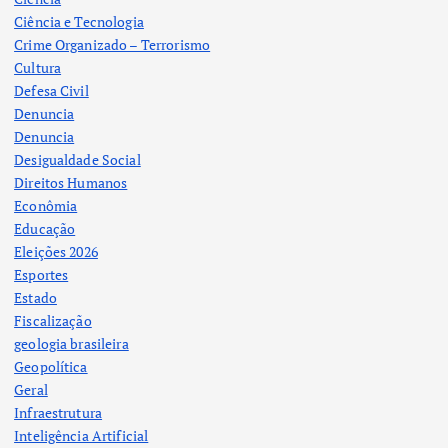
Ciência e Tecnologia
Crime Organizado – Terrorismo
Cultura
Defesa Civil
Denuncia
Denuncia
Desigualdade Social
Direitos Humanos
Econômia
Educação
Eleições 2026
Esportes
Estado
Fiscalização
geologia brasileira
Geopolítica
Geral
Infraestrutura
Inteligência Artificial