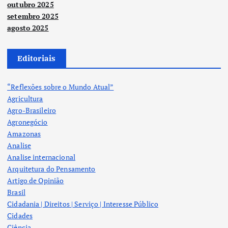
outubro 2025
setembro 2025
agosto 2025
Editoriais
“Reflexões sobre o Mundo Atual”
Agricultura
Agro-Brasileiro
Agronegócio
Amazonas
Analise
Analise internacional
Arquitetura do Pensamento
Artigo de Opinião
Brasil
Cidadania | Direitos | Serviço | Interesse Público
Cidades
Ciência