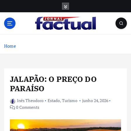
S
k
i
p
t
o
c
Home
o
n
t
e
JALAPÃO: O PREÇO DO
n
t
PARAÍSO
Inês Theodoro
Estado
,
Turismo
junho 24, 2026
0 Comments