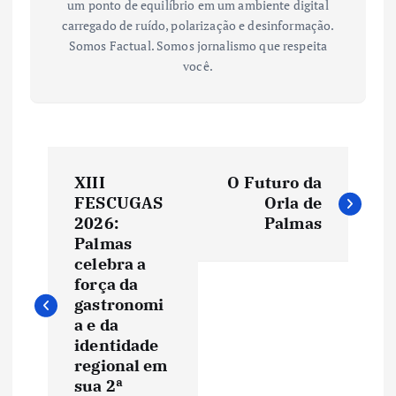
um ponto de equilíbrio em um ambiente digital
carregado de ruído, polarização e desinformação.
Somos Factual. Somos jornalismo que respeita
você.
N
XIII
O Futuro da
a
FESCUGAS
Orla de
2026:
Palmas
v
Palmas
celebra a
e
força da
gastronomi
a e da
g
identidade
regional em
a
sua 2ª