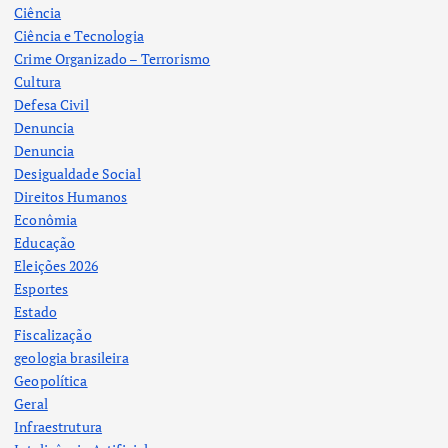
Ciência
Ciência e Tecnologia
Crime Organizado – Terrorismo
Cultura
Defesa Civil
Denuncia
Denuncia
Desigualdade Social
Direitos Humanos
Econômia
Educação
Eleições 2026
Esportes
Estado
Fiscalização
geologia brasileira
Geopolítica
Geral
Infraestrutura