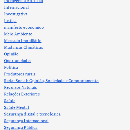
Inteligência Artificial
Internacional
Investigativa
Justiça
manifesto economico
Meio Ambiente
Mercado Imobiliário
Mudanças Climáticas
Opinião
Oportunidades
Política
Produtores rurais
Radar Social: Opinião, Sociedade e Comportamento
Recursos Naturais
Relações Exteriores
Saúde
Saúde Mental
Segurança digital e tecnologica
Segurança Internacional
Segurança Pública