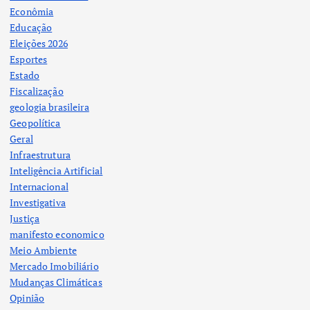
Econômia
Educação
Eleições 2026
Esportes
Estado
Fiscalização
geologia brasileira
Geopolítica
Geral
Infraestrutura
Inteligência Artificial
Internacional
Investigativa
Justiça
manifesto economico
Meio Ambiente
Mercado Imobiliário
Mudanças Climáticas
Opinião