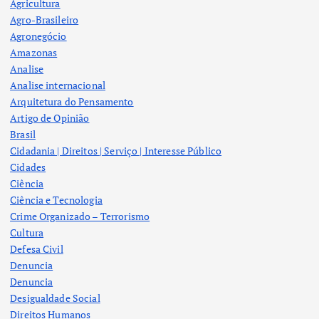
Agricultura
Agro-Brasileiro
Agronegócio
Amazonas
Analise
Analise internacional
Arquitetura do Pensamento
Artigo de Opinião
Brasil
Cidadania | Direitos | Serviço | Interesse Público
Cidades
Ciência
Ciência e Tecnologia
Crime Organizado – Terrorismo
Cultura
Defesa Civil
Denuncia
Denuncia
Desigualdade Social
Direitos Humanos