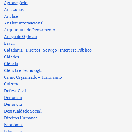
Agronegócio
Amazonas
Analise
Analise internacional
Arquitetura do Pensamento
Artigo de Opinião
Brasil
Cidadania | Direitos | Serviço | Interesse Público
Cidades
Ciência
Ciência e Tecnologia
Crime Organizado – Terrorismo
Cultura
Defesa Civil
Denuncia
Denuncia
Desigualdade Social
Direitos Humanos
Econômia
Educação