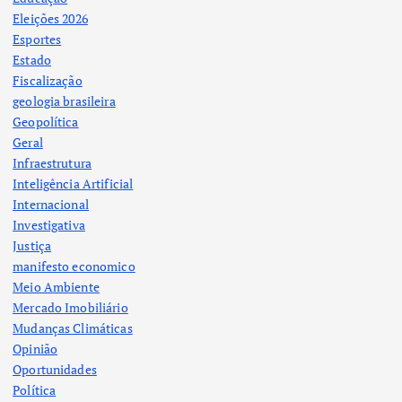
Eleições 2026
Esportes
Estado
Fiscalização
geologia brasileira
Geopolítica
Geral
Infraestrutura
Inteligência Artificial
Internacional
Investigativa
Justiça
manifesto economico
Meio Ambiente
Mercado Imobiliário
Mudanças Climáticas
Opinião
Oportunidades
Política