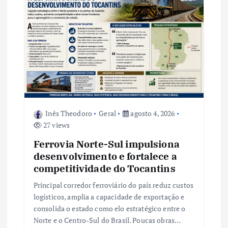
o
d
e
P
o
Inês Theodoro
Geral
agosto 4, 2026
27 views
s
Ferrovia Norte-Sul impulsiona
t
desenvolvimento e fortalece a
competitividade do Tocantins
Principal corredor ferroviário do país reduz custos
logísticos, amplia a capacidade de exportação e
consolida o estado como elo estratégico entre o
Norte e o Centro-Sul do Brasil. Poucas obras…