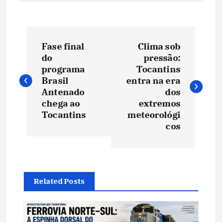
N
Fase final
Clima sob
a
do
pressão:
programa
Tocantins
v
Brasil
entra na era
Antenado
dos
e
chega ao
extremos
Tocantins
meteorológi
cos
g
a
ç
Related Posts
ã