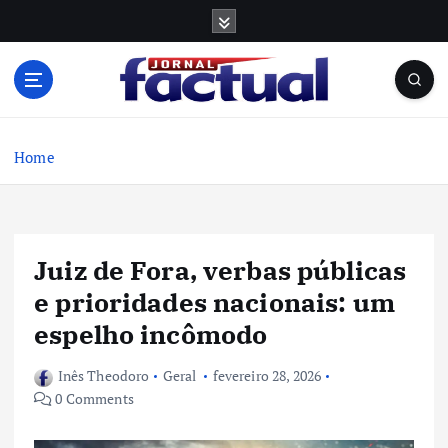
S
k
i
p
t
o
c
Home
o
n
t
e
Juiz de Fora, verbas públicas
n
t
e prioridades nacionais: um
espelho incômodo
Inês Theodoro
Geral
fevereiro 28, 2026
0 Comments