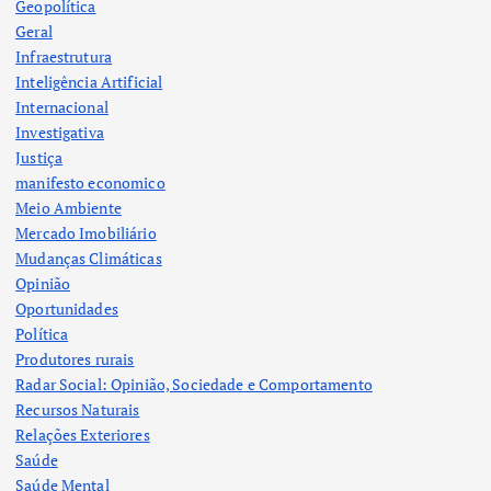
Geopolítica
Geral
Infraestrutura
Inteligência Artificial
Internacional
Investigativa
Justiça
manifesto economico
Meio Ambiente
Mercado Imobiliário
Mudanças Climáticas
Opinião
Oportunidades
Política
Produtores rurais
Radar Social: Opinião, Sociedade e Comportamento
Recursos Naturais
Relações Exteriores
Saúde
Saúde Mental