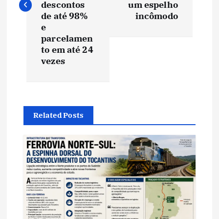
e
descontos
um espelho
de até 98%
incômodo
e
g
parcelamen
to em até 24
a
vezes
ç
ã
Related Posts
o
d
e
P