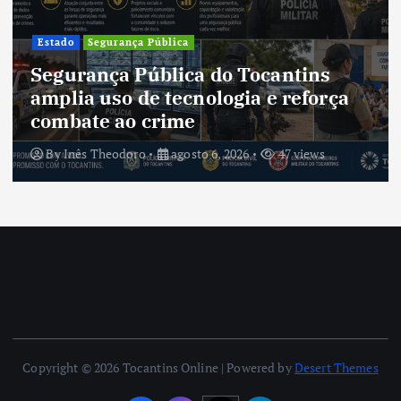
Cultura
Cultura do Tocantins preserva
tradições e fortalece identidade de
um estado em constante
transformação
By
Inês Theodoro
agosto 5, 2026
45 views
Copyright © 2026 Tocantins Online | Powered by
Desert Themes