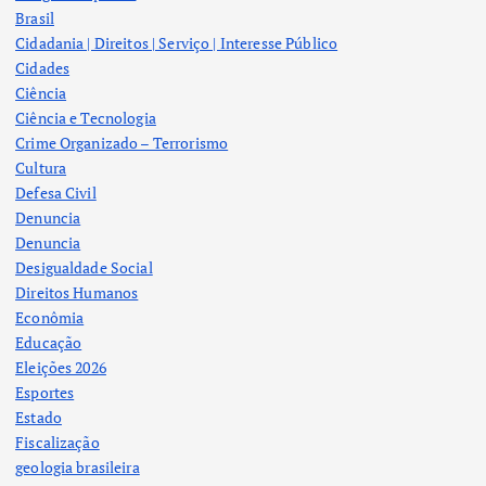
Brasil
Cidadania | Direitos | Serviço | Interesse Público
Cidades
Ciência
Ciência e Tecnologia
Crime Organizado – Terrorismo
Cultura
Defesa Civil
Denuncia
Denuncia
Desigualdade Social
Direitos Humanos
Econômia
Educação
Eleições 2026
Esportes
Estado
Fiscalização
geologia brasileira