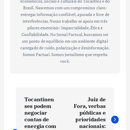
econômicos, sociais e culturais do Tocantins e do
Brasil. Nascemos com um compromisso claro:
entregar informação confiável, apurada e livre de
interferências. Nosso trabalho se apoia em três
pilares essenciais: Imparcialidade, Ética e
Confiabilidade. No Jornal Factual, buscamos ser
um ponto de equilíbrio em um ambiente digital
carregado de ruído, polarização e desinformação.
Somos Factual. Somos jornalismo que respeita
você.
N
Tocantinen
Juiz de
a
ses podem
Fora, verbas
negociar
públicas e
v
contas de
prioridades
energia com
nacionais: