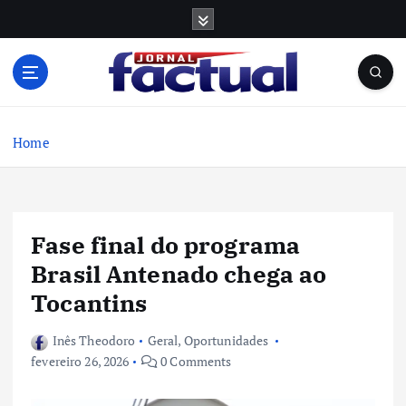
S
k
i
p
t
o
c
Home
o
n
t
e
Fase final do programa
n
t
Brasil Antenado chega ao
Tocantins
Inês Theodoro
Geral
,
Oportunidades
fevereiro 26, 2026
0 Comments