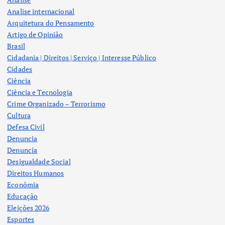
Analise internacional
Arquitetura do Pensamento
Artigo de Opinião
Brasil
Cidadania | Direitos | Serviço | Interesse Público
Cidades
Ciência
Ciência e Tecnologia
Crime Organizado – Terrorismo
Cultura
Defesa Civil
Denuncia
Denuncia
Desigualdade Social
Direitos Humanos
Econômia
Educação
Eleições 2026
Esportes