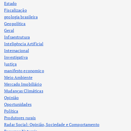
Estado
Fiscalização
geologia brasileira
Geopolítica
Geral
Infraestrutura
Inteligência Artificial
Internacional
Investigativa
Justiça
manifesto economico
Meio Ambiente
Mercado Imobiliário
Mudanças Climáticas
Opinião
Oportunidades
Política
Produtores rurais
Radar Social: Opinião, Sociedade e Comportamento