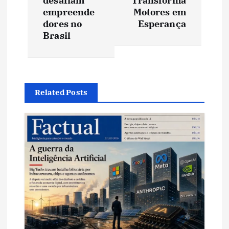
desafiam
Transforma
g
empreende
Motores em
dores no
Esperança
a
Brasil
ç
ã
Related Posts
o
d
e
P
o