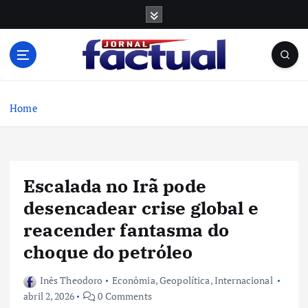
S
k
i
p
t
o
c
Home
o
n
t
e
Escalada no Irã pode
n
t
desencadear crise global e
reacender fantasma do
choque do petróleo
Inês Theodoro
Econômia
,
Geopolítica
,
Internacional
abril 2, 2026
0 Comments