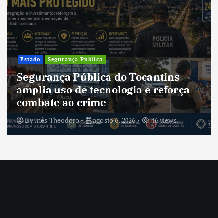
Cultura
Cultura do Tocantins pre
antins
tradições e fortalece iden
e reforça
um estado em constante
transformação
46 views
By
Inês Theodoro
agosto 5, 2026