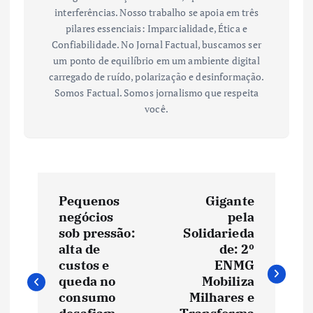
interferências. Nosso trabalho se apoia em três
pilares essenciais: Imparcialidade, Ética e
Confiabilidade. No Jornal Factual, buscamos ser
um ponto de equilíbrio em um ambiente digital
carregado de ruído, polarização e desinformação.
Somos Factual. Somos jornalismo que respeita
você.
N
Pequenos
Gigante
a
negócios
pela
sob pressão:
Solidarieda
v
alta de
de: 2º
custos e
ENMG
e
queda no
Mobiliza
consumo
Milhares e