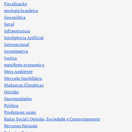
Fiscalização
geologia brasileira
Geopolítica
Geral
Infraestrutura
Inteligência Artificial
Internacional
Investigativa
Justiça
manifesto economico
Meio Ambiente
Mercado Imobiliário
Mudanças Climáticas
Opinião
Oportunidades
Política
Produtores rurais
Radar Social: Opinião, Sociedade e Comportamento
Recursos Naturais