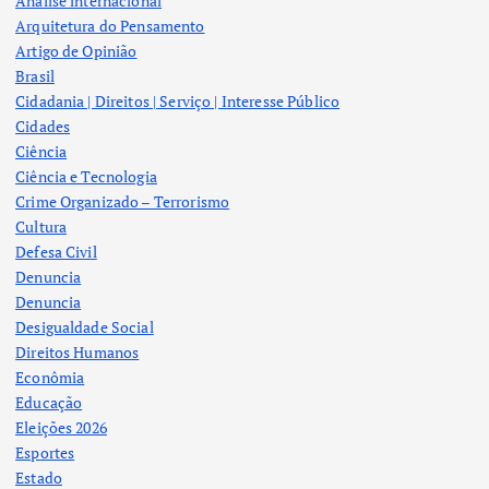
Analise internacional
Arquitetura do Pensamento
Artigo de Opinião
Brasil
Cidadania | Direitos | Serviço | Interesse Público
Cidades
Ciência
Ciência e Tecnologia
Crime Organizado – Terrorismo
Cultura
Defesa Civil
Denuncia
Denuncia
Desigualdade Social
Direitos Humanos
Econômia
Educação
Eleições 2026
Esportes
Estado