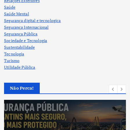
Relações Exteriores
Saúde
Saúde Mental
Segurança digital e tecnologica
Segurança Internacional
Segurança Pública
Sociedade e Tecnologia
Sustentabilidade
Tecnologia
Turismo
Utilidade Pública
Não Perca!