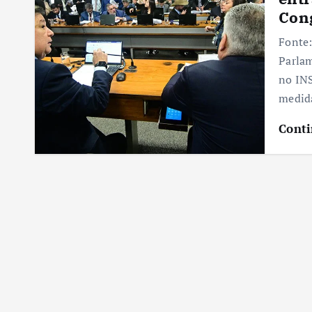
Con
Fonte:
Parlam
no INS
medida
Conti