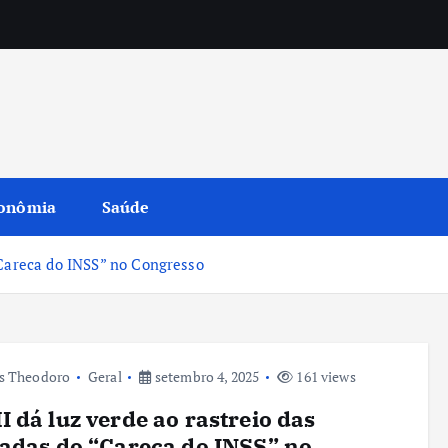
onômia
Saúde
“Careca do INSS” no Congresso
s Theodoro
Geral
setembro 4, 2025
161 views
 dá luz verde ao rastreio das
adas do “Careca do INSS” no