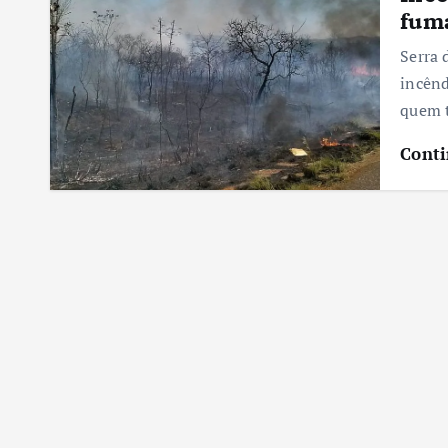
fuma
Serra 
incênd
quem t
Conti