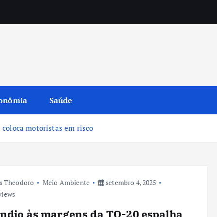
onômia
Saúde
 coloca motoristas em risco
s Theodoro
Meio Ambiente
setembro 4, 2025
views
ndio às margens da TO-20 espalha