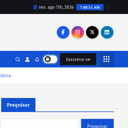
sex. ago 7th, 2026
7:48:52 AM
Inscreva-se
ilício
Pesquisar
Pesquisar