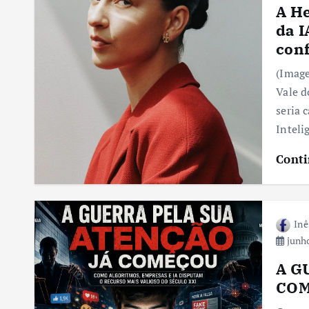
A He
da I
conf
(Image
Vale d
seria 
Inteli
Conti
Inê
junho
A G
CO