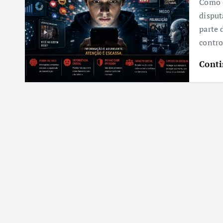
Como e
disput
parte 
contro
Conti