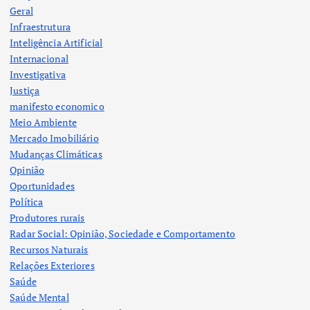
Geral
Infraestrutura
Inteligência Artificial
Internacional
Investigativa
Justiça
manifesto economico
Meio Ambiente
Mercado Imobiliário
Mudanças Climáticas
Opinião
Oportunidades
Política
Produtores rurais
Radar Social: Opinião, Sociedade e Comportamento
Recursos Naturais
Relações Exteriores
Saúde
Saúde Mental