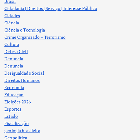
Brasil
Cidadania | Direitos | Serviço | Interesse Público
Cidades
Ciência
Ciência e Tecnologia
Crime Organizado – Terrorismo
Cultura
Defesa Civil
Denuncia
Denuncia
Desigualdade Social
Direitos Humanos
Econômia
Educação
Eleições 2026
Esportes
Estado
Fiscalização
geologia brasileira
Geopolítica