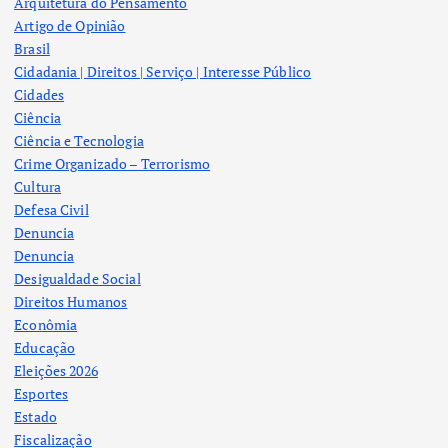
Arquitetura do Pensamento
Artigo de Opinião
Brasil
Cidadania | Direitos | Serviço | Interesse Público
Cidades
Ciência
Ciência e Tecnologia
Crime Organizado – Terrorismo
Cultura
Defesa Civil
Denuncia
Denuncia
Desigualdade Social
Direitos Humanos
Econômia
Educação
Eleições 2026
Esportes
Estado
Fiscalização