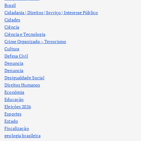
Brasil
Cidadania | Direitos | Serviço | Interesse Público
Cidades
Ciência
Ciência e Tecnologia
Crime Organizado – Terrorismo
Cultura
Defesa Civil
Denuncia
Denuncia
Desigualdade Social
Direitos Humanos
Econômia
Educação
Eleições 2026
Esportes
Estado
Fiscalização
geologia brasileira