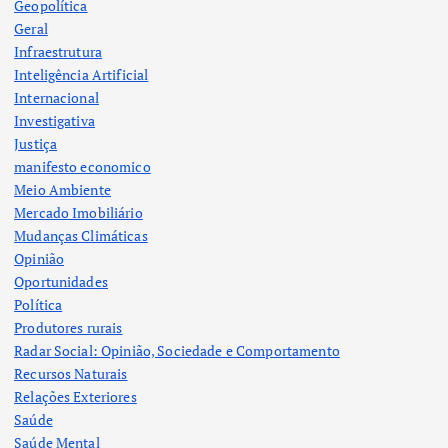
Geopolítica
Geral
Infraestrutura
Inteligência Artificial
Internacional
Investigativa
Justiça
manifesto economico
Meio Ambiente
Mercado Imobiliário
Mudanças Climáticas
Opinião
Oportunidades
Política
Produtores rurais
Radar Social: Opinião, Sociedade e Comportamento
Recursos Naturais
Relações Exteriores
Saúde
Saúde Mental