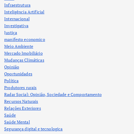
Infraestrutura
Inteligência Artificial
Internacional
Investigativa
Justiça
manifesto economico
Meio Ambiente
Mercado Imobiliário
Mudanças Climáticas
Opinião
Oportunidades
Política
Produtores rurais
Radar Social: Opinião, Sociedade e Comportamento
Recursos Naturais
Relações Exteriores
Saúde
Saúde Mental
Segurança digital e tecnologica