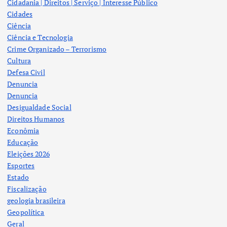
Cidadania | Direitos | Serviço | Interesse Público
Cidades
Ciência
Ciência e Tecnologia
Crime Organizado – Terrorismo
Cultura
Defesa Civil
Denuncia
Denuncia
Desigualdade Social
Direitos Humanos
Econômia
Educação
Eleições 2026
Esportes
Estado
Fiscalização
geologia brasileira
Geopolítica
Geral