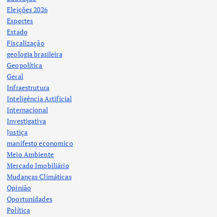
Eleições 2026
Esportes
Estado
Fiscalização
geologia brasileira
Geopolítica
Geral
Infraestrutura
Inteligência Artificial
Internacional
Investigativa
Justiça
manifesto economico
Meio Ambiente
Mercado Imobiliário
Mudanças Climáticas
Opinião
Oportunidades
Política