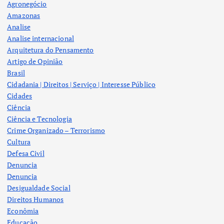
Agronegócio
Amazonas
Analise
Analise internacional
Arquitetura do Pensamento
Artigo de Opinião
Brasil
Cidadania | Direitos | Serviço | Interesse Público
Cidades
Ciência
Ciência e Tecnologia
Crime Organizado – Terrorismo
Cultura
Defesa Civil
Denuncia
Denuncia
Desigualdade Social
Direitos Humanos
Econômia
Educação