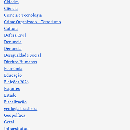
Cidades
Ciência
Ciência e Tecnologia
Crime Organizado – Terrorismo
Cultura
Defesa Civil
Denuncia
Denuncia
Desigualdade Social
Direitos Humanos
Econômia
Educação
Eleições 2026
Esportes
Estado
Fiscalização
geologia brasileira
Geopolítica
Geral
Infraestrutura