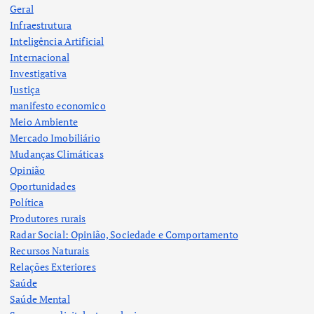
Geral
Infraestrutura
Inteligência Artificial
Internacional
Investigativa
Justiça
manifesto economico
Meio Ambiente
Mercado Imobiliário
Mudanças Climáticas
Opinião
Oportunidades
Política
Produtores rurais
Radar Social: Opinião, Sociedade e Comportamento
Recursos Naturais
Relações Exteriores
Saúde
Saúde Mental