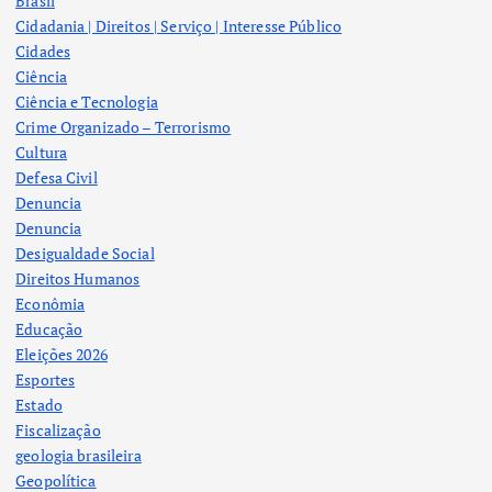
Brasil
Cidadania | Direitos | Serviço | Interesse Público
Cidades
Ciência
Ciência e Tecnologia
Crime Organizado – Terrorismo
Cultura
Defesa Civil
Denuncia
Denuncia
Desigualdade Social
Direitos Humanos
Econômia
Educação
Eleições 2026
Esportes
Estado
Fiscalização
geologia brasileira
Geopolítica