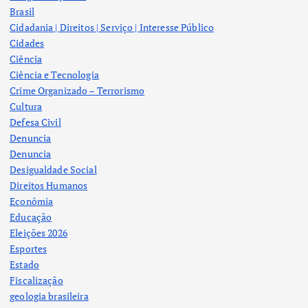
Brasil
Cidadania | Direitos | Serviço | Interesse Público
Cidades
Ciência
Ciência e Tecnologia
Crime Organizado – Terrorismo
Cultura
Defesa Civil
Denuncia
Denuncia
Desigualdade Social
Direitos Humanos
Econômia
Educação
Eleições 2026
Esportes
Estado
Fiscalização
geologia brasileira