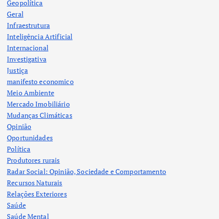
Geopolítica
Geral
Infraestrutura
Inteligência Artificial
Internacional
Investigativa
Justiça
manifesto economico
Meio Ambiente
Mercado Imobiliário
Mudanças Climáticas
Opinião
Oportunidades
Política
Produtores rurais
Radar Social: Opinião, Sociedade e Comportamento
Recursos Naturais
Relações Exteriores
Saúde
Saúde Mental