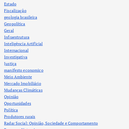
Estado
Fiscalização
geologia brasileira
Geopolítica
Geral
Infraestrutura
Inteligência Artificial
Internacional
Investigativa
Justiça
manifesto economico
Meio Ambiente
Mercado Imobiliário
Mudanças Climáticas
Opinião
Oportunidades
Política
Produtores rurais
Radar Social: Opinião, Sociedade e Comportamento