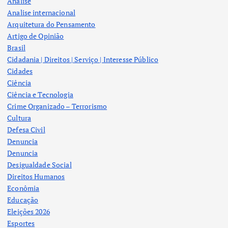
Analise
Analise internacional
Arquitetura do Pensamento
Artigo de Opinião
Brasil
Cidadania | Direitos | Serviço | Interesse Público
Cidades
Ciência
Ciência e Tecnologia
Crime Organizado – Terrorismo
Cultura
Defesa Civil
Denuncia
Denuncia
Desigualdade Social
Direitos Humanos
Econômia
Educação
Eleições 2026
Esportes