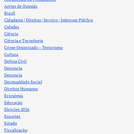
Artigo de Opinião
Brasil
Cidadania | Direitos | Serviço | Interesse Público
Cidades
Ciência
Ciência e Tecnologia
Crime Organizado – Terrorismo
Cultura
Defesa Civil
Denuncia
Denuncia
Desigualdade Social
Direitos Humanos
Econômia
Educação
Eleições 2026
Esportes
Estado
Fiscalização