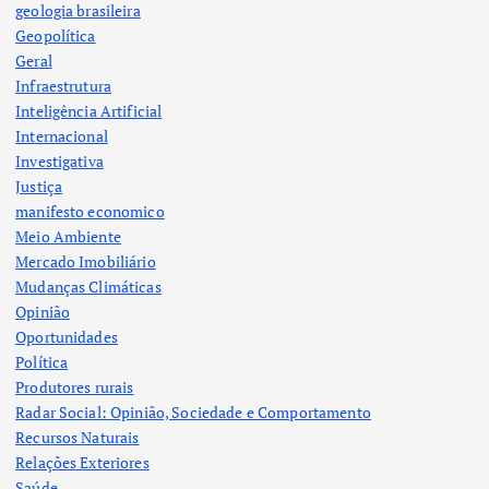
geologia brasileira
Geopolítica
Geral
Infraestrutura
Inteligência Artificial
Internacional
Investigativa
Justiça
manifesto economico
Meio Ambiente
Mercado Imobiliário
Mudanças Climáticas
Opinião
Oportunidades
Política
Produtores rurais
Radar Social: Opinião, Sociedade e Comportamento
Recursos Naturais
Relações Exteriores
Saúde