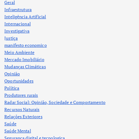
Geral
Infraestrutura
Inteligência Artificial
Internacional
Investigativa
Justiça
manifesto economico
Meio Ambiente
Mercado Imobiliário
Mudanças Climáticas
Opinião
Oportunidades
Política
Produtores rurais
Radar Social: Opinião, Sociedade e Comportamento
Recursos Naturais
Relações Exteriores
Saúde
Saúde Mental
Segurança digital e tecnologica