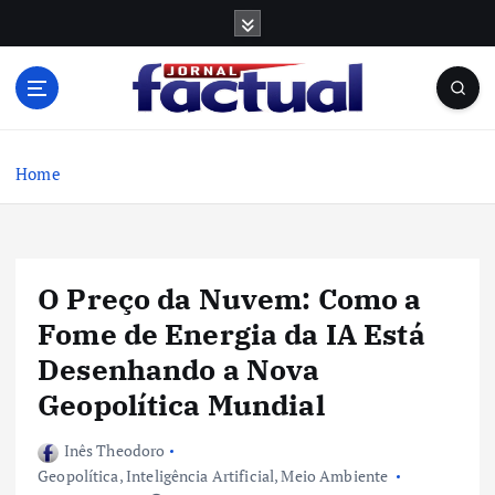
S
k
i
p
t
o
c
Home
o
n
t
e
O Preço da Nuvem: Como a
n
t
Fome de Energia da IA Está
Desenhando a Nova
Geopolítica Mundial
Inês Theodoro
Geopolítica
,
Inteligência Artificial
,
Meio Ambiente