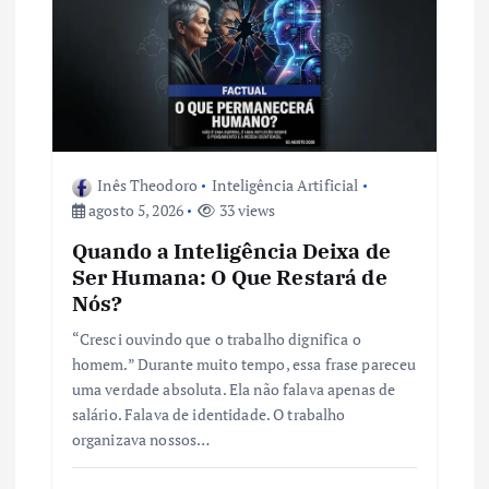
Inês Theodoro
Inteligência Artificial
agosto 5, 2026
33 views
Quando a Inteligência Deixa de
Ser Humana: O Que Restará de
Nós?
“Cresci ouvindo que o trabalho dignifica o
homem.” Durante muito tempo, essa frase pareceu
uma verdade absoluta. Ela não falava apenas de
salário. Falava de identidade. O trabalho
organizava nossos…