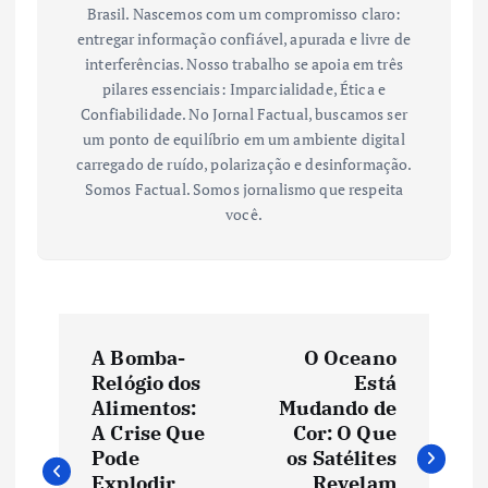
Brasil. Nascemos com um compromisso claro:
entregar informação confiável, apurada e livre de
interferências. Nosso trabalho se apoia em três
pilares essenciais: Imparcialidade, Ética e
Confiabilidade. No Jornal Factual, buscamos ser
um ponto de equilíbrio em um ambiente digital
carregado de ruído, polarização e desinformação.
Somos Factual. Somos jornalismo que respeita
você.
N
A Bomba-
O Oceano
a
Relógio dos
Está
Alimentos:
Mudando de
v
A Crise Que
Cor: O Que
Pode
os Satélites
Explodir
Revelam