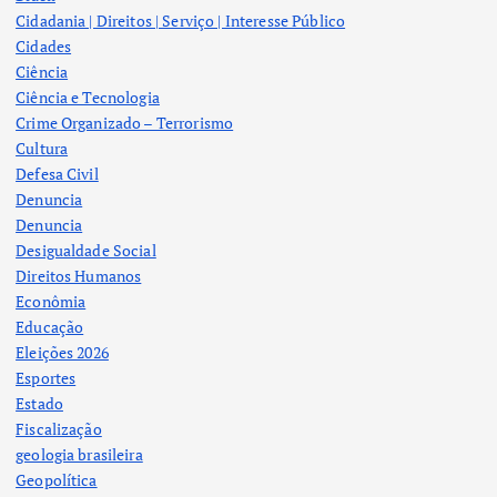
Cidadania | Direitos | Serviço | Interesse Público
Cidades
Ciência
Ciência e Tecnologia
Crime Organizado – Terrorismo
Cultura
Defesa Civil
Denuncia
Denuncia
Desigualdade Social
Direitos Humanos
Econômia
Educação
Eleições 2026
Esportes
Estado
Fiscalização
geologia brasileira
Geopolítica