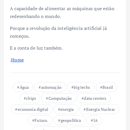
A capacidade de alimentar as máquinas que estão
redesenhando o mundo.
Porque a revolução da inteligência artificial já
começou.
E a conta de luz também.
.
Home
Água
automação
big techs
Brasil
chips
Computação
data centers
economia digital
energia
Energia Nuclear
Futuro.
geopolítica
IA