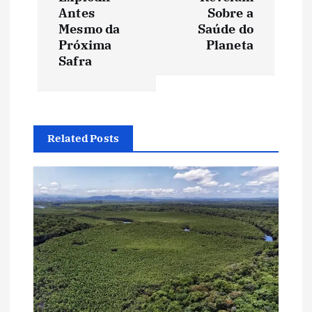
e
Antes
Sobre a
Mesmo da
Saúde do
g
Próxima
Planeta
Safra
a
ç
ã
Related Posts
o
d
e
P