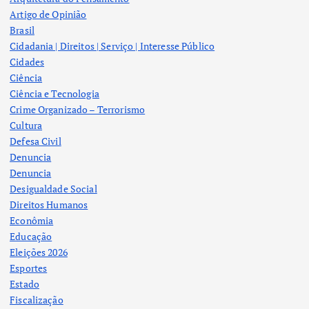
Artigo de Opinião
Brasil
Cidadania | Direitos | Serviço | Interesse Público
Cidades
Ciência
Ciência e Tecnologia
Crime Organizado – Terrorismo
Cultura
Defesa Civil
Denuncia
Denuncia
Desigualdade Social
Direitos Humanos
Econômia
Educação
Eleições 2026
Esportes
Estado
Fiscalização