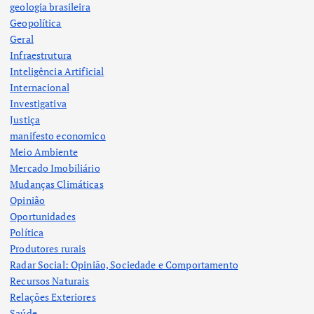
geologia brasileira
Geopolítica
Geral
Infraestrutura
Inteligência Artificial
Internacional
Investigativa
Justiça
manifesto economico
Meio Ambiente
Mercado Imobiliário
Mudanças Climáticas
Opinião
Oportunidades
Política
Produtores rurais
Radar Social: Opinião, Sociedade e Comportamento
Recursos Naturais
Relações Exteriores
Saúde