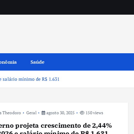
onômia
Saúde
e salário mínimo de R$ 1.631
s Theodoro
Geral
agosto 30, 2025
150 views
rno projeta crescimento de 2,44%
026 e salário mínimo de R$ 1.631