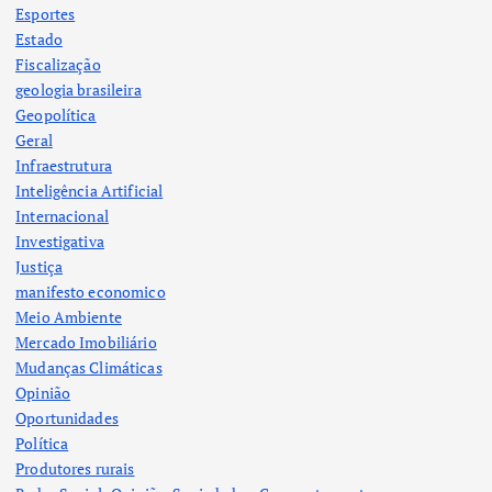
Esportes
Estado
Fiscalização
geologia brasileira
Geopolítica
Geral
Infraestrutura
Inteligência Artificial
Internacional
Investigativa
Justiça
manifesto economico
Meio Ambiente
Mercado Imobiliário
Mudanças Climáticas
Opinião
Oportunidades
Política
Produtores rurais