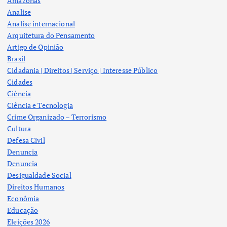
Amazonas
Analise
Analise internacional
Arquitetura do Pensamento
Artigo de Opinião
Brasil
Cidadania | Direitos | Serviço | Interesse Público
Cidades
Ciência
Ciência e Tecnologia
Crime Organizado – Terrorismo
Cultura
Defesa Civil
Denuncia
Denuncia
Desigualdade Social
Direitos Humanos
Econômia
Educação
Eleições 2026