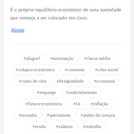
É o próprio equilíbrio econômico de uma sociedade
que começa a ser colocado em risco.
.
Home
aluguel
automação
classe média
colapso econômico
consumo
crise social
custo de vida
desigualdade
economia
emprego
endividamento
futuro econômico.
IA
inflação
moradia
patrimônio
poder de compra
renda
salários
trabalho