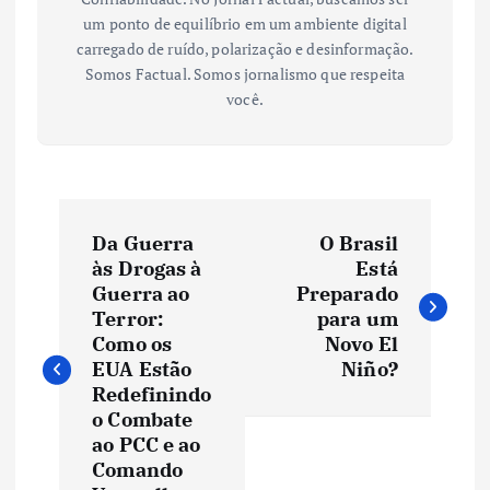
um ponto de equilíbrio em um ambiente digital
carregado de ruído, polarização e desinformação.
Somos Factual. Somos jornalismo que respeita
você.
N
Da Guerra
O Brasil
a
às Drogas à
Está
Guerra ao
Preparado
v
Terror:
para um
Como os
Novo El
e
EUA Estão
Niño?
Redefinindo
o Combate
g
ao PCC e ao
Comando