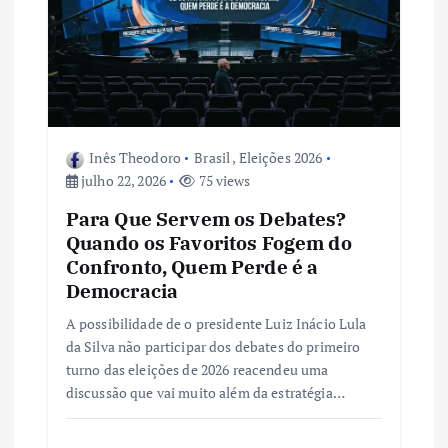
Inês Theodoro
Brasil
,
Eleições 2026
julho 22, 2026
75 views
Para Que Servem os Debates?
Quando os Favoritos Fogem do
Confronto, Quem Perde é a
Democracia
A possibilidade de o presidente Luiz Inácio Lula
da Silva não participar dos debates do primeiro
turno das eleições de 2026 reacendeu uma
discussão que vai muito além da estratégia…