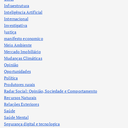
Infraestrutura
Inteligência Artificial
Internacional
Investigativa
Justiça
manifesto economico
Meio Ambiente
Mercado Imobiliário
Mudanças Climáticas
Opinião
Oportunidades
Política
Produtores rurais
Radar Social: Opinião, Sociedade e Comportamento
Recursos Naturais
Relações Exteriores
Saúde
Saúde Mental
Segurança digital e tecnologica