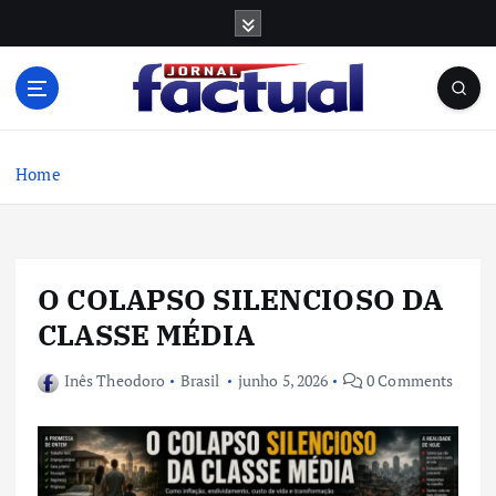
S
k
i
p
t
o
c
Home
o
n
t
e
O COLAPSO SILENCIOSO DA
n
t
CLASSE MÉDIA
Inês Theodoro
Brasil
junho 5, 2026
0 Comments