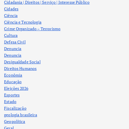
Cidadania | Direitos | Serviço | Interesse Público
Cidades
Ciência
Ciência e Tecnologia
Crime Organizado – Terrorismo
Cultura
Defesa Civil
Denuncia
Denuncia
Desigualdade Social
Direitos Humanos
Econômia
Educação
Eleições 2026
Esportes
Estado
Fiscalização
geologia brasileira
Geopolítica
Geral