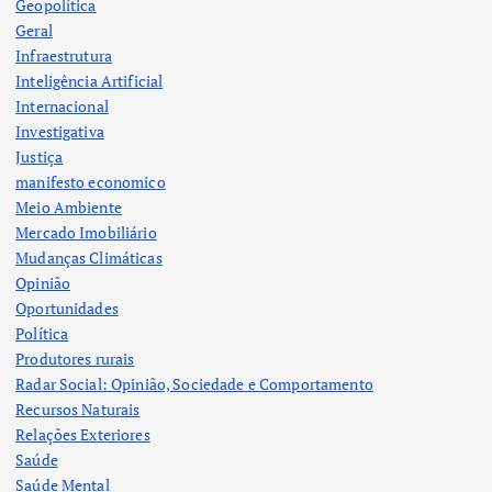
Geopolítica
Geral
Infraestrutura
Inteligência Artificial
Internacional
Investigativa
Justiça
manifesto economico
Meio Ambiente
Mercado Imobiliário
Mudanças Climáticas
Opinião
Oportunidades
Política
Produtores rurais
Radar Social: Opinião, Sociedade e Comportamento
Recursos Naturais
Relações Exteriores
Saúde
Saúde Mental