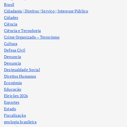
Brasil
Cidadania | Direitos | Serviço | Interesse Público
Cidades
Ciência
Ciência e Tecnologia
Crime Organizado – Terrorismo
Cultura
Defesa Civil
Denuncia
Denuncia
Desigualdade Social
Direitos Humanos
Econômia
Educação
Eleições 2026
Esportes
Estado
Fiscalização
geologia brasileira