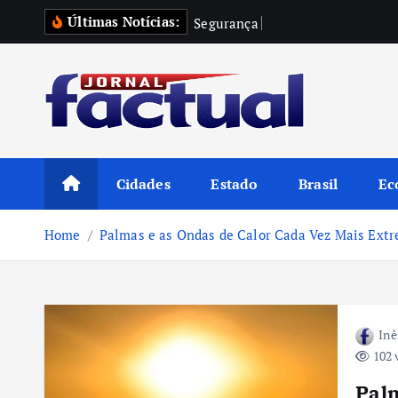
S
Últimas Notícias:
S
e
g
u
r
a
n
ç
a
P
ú
b
l
i
c
a
d
k
i
p
t
o
c
o
Cidades
Estado
Brasil
Ec
n
t
Home
Palmas e as Ondas de Calor Cada Vez Mais Ext
e
n
t
Inê
102 
Palm