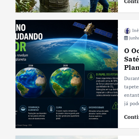
Conti
Inê
junho
O Oc
Saté
Pla
Durant
tapete
entant
já pod
Conti