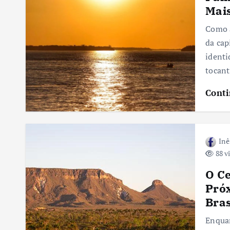
Mai
Como a
da cap
identi
tocan
Conti
Inê
88 v
O Ce
Pró
Bras
Enqua