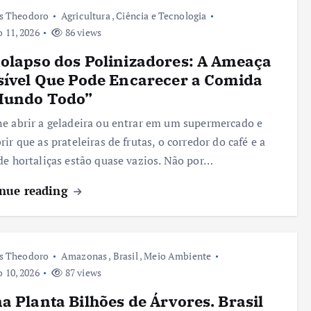
s Theodoro
Agricultura
,
Ciência e Tecnologia
 11, 2026
86 views
olapso dos Polinizadores: A Ameaça
sível Que Pode Encarecer a Comida
Mundo Todo”
e abrir a geladeira ou entrar em um supermercado e
rir que as prateleiras de frutas, o corredor do café e a
de hortaliças estão quase vazios. Não por…
nue reading
s Theodoro
Amazonas
,
Brasil
,
Meio Ambiente
 10, 2026
87 views
a Planta Bilhões de Árvores. Brasil