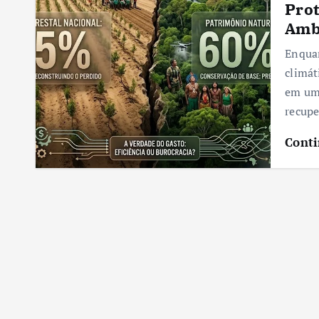
Prot
Ambi
Enquan
climát
em uma
recupe
Conti