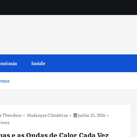
onômia
Saúde
remas
s Theodoro
Mudanças Climáticas
junho 25, 2026
views
as e as Ondas de Calor Cada Vez