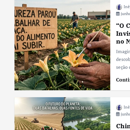
Inê
junho
“O C
Invi
no 
Imagin
descob
seção 
Conti
Inê
junho
Chin