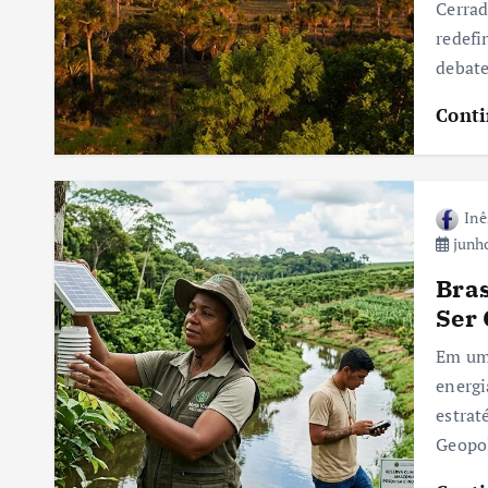
Cerrad
redefi
debat
Conti
Inê
junho
Bras
Ser 
Em um 
energi
estrat
Geopol