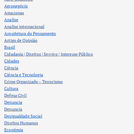
Agronegócio
Amazonas
Analise
Analise internacional
Arquitetura do Pensamento
Artigo de Opinião
Brasil
Cidadania | Direitos | Serviço | Interesse Público
Cidades
Ciência
Ciência e Tecnologia
Crime Organizado – Terrorismo
Cultura
Defesa Civil
Denuncia
Denuncia
Desigualdade Social
Direitos Humanos
Econômia