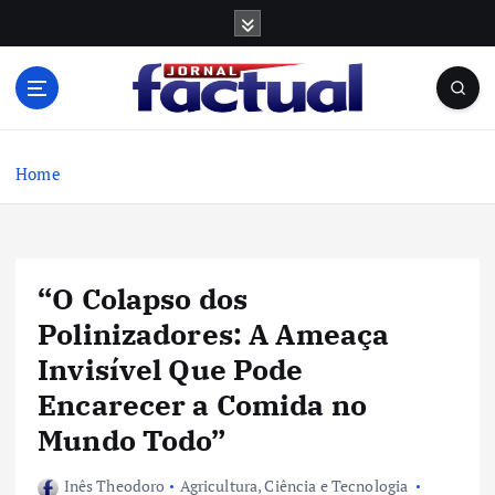
S
k
i
p
t
o
c
Home
o
n
t
e
“O Colapso dos
n
t
Polinizadores: A Ameaça
Invisível Que Pode
Encarecer a Comida no
Mundo Todo”
Inês Theodoro
Agricultura
,
Ciência e Tecnologia