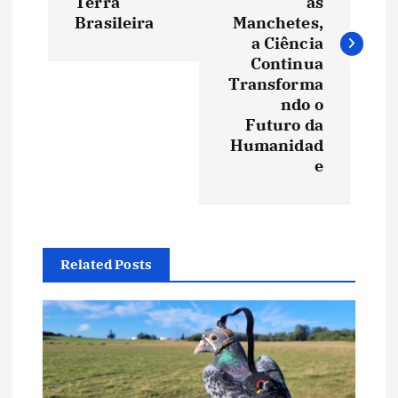
Terra
as
e
Brasileira
Manchetes,
a Ciência
Continua
g
Transforma
ndo o
a
Futuro da
Humanidad
ç
e
ã
o
Related Posts
d
e
P