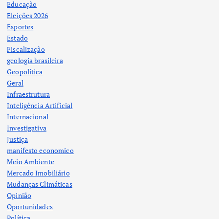
Educação
Eleições 2026
Esportes
Estado
Fiscalização
geologia brasileira
Geopolítica
Geral
Infraestrutura
Inteligência Artificial
Internacional
Investigativa
Justiça
manifesto economico
Meio Ambiente
Mercado Imobiliário
Mudanças Climáticas
Opinião
Oportunidades
Política