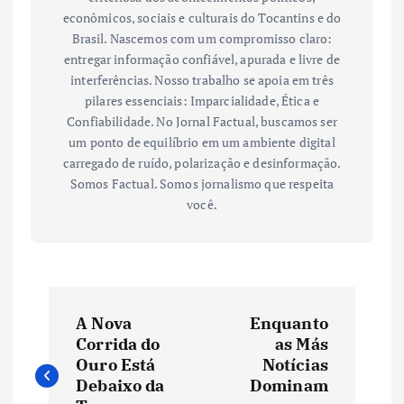
econômicos, sociais e culturais do Tocantins e do
Brasil. Nascemos com um compromisso claro:
entregar informação confiável, apurada e livre de
interferências. Nosso trabalho se apoia em três
pilares essenciais: Imparcialidade, Ética e
Confiabilidade. No Jornal Factual, buscamos ser
um ponto de equilíbrio em um ambiente digital
carregado de ruído, polarização e desinformação.
Somos Factual. Somos jornalismo que respeita
você.
N
A Nova
Enquanto
a
Corrida do
as Más
Ouro Está
Notícias
v
Debaixo da
Dominam