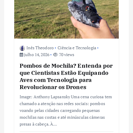
e
P
o
s
Inês Theodoro
Ciência e Tecnologia
julho 14, 2026
70 views
t
Pombos de Mochila? Entenda por
que Cientistas Estão Equipando
Aves com Tecnologia para
Revolucionar os Drones
Image: Anthony Lapsansky Uma cena curiosa tem
chamado a atenção nas redes sociais: pombos
voando pelas cidades carregando pequenas
mochilas nas costas e até minúsculas câmeras
presas à cabeça. À…