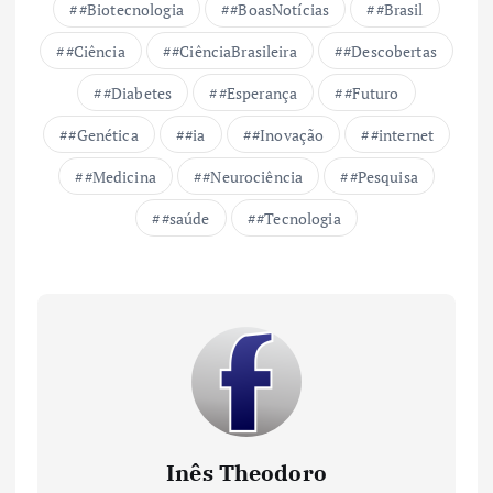
#Biotecnologia
#BoasNotícias
#Brasil
#Ciência
#CiênciaBrasileira
#Descobertas
#Diabetes
#Esperança
#Futuro
#Genética
#ia
#Inovação
#internet
#Medicina
#Neurociência
#Pesquisa
#saúde
#Tecnologia
Inês Theodoro