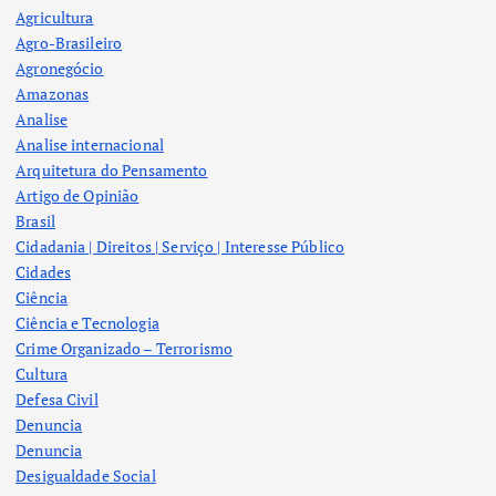
Agricultura
Agro-Brasileiro
Agronegócio
Amazonas
Analise
Analise internacional
Arquitetura do Pensamento
Artigo de Opinião
Brasil
Cidadania | Direitos | Serviço | Interesse Público
Cidades
Ciência
Ciência e Tecnologia
Crime Organizado – Terrorismo
Cultura
Defesa Civil
Denuncia
Denuncia
Desigualdade Social