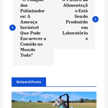
a
dos
Alimentaçã
Polinizador
o Está
v
es: A
Sendo
Ameaça
Produzido
e
Invisível
em
Que Pode
Laboratório
Encarecer a
s
g
Comida no
Mundo
a
Todo”
ç
ã
Related Posts
o
d