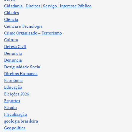
Cidadania | Direitos | Serviço | Interesse Público
Cidades
Ciência
Ciência e Tecnologia
Crime Organizado – Terrorismo
Cultura
Defesa Civil
Denuncia
Denuncia
Desigualdade Social
Direitos Humanos
Econômia
Educação
Eleições 2026
Esportes
Estado
Fiscalização
geologia brasileira
Geopolítica