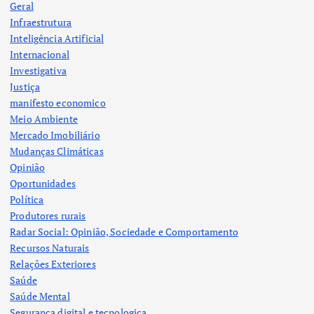
Geral
Infraestrutura
Inteligência Artificial
Internacional
Investigativa
Justiça
manifesto economico
Meio Ambiente
Mercado Imobiliário
Mudanças Climáticas
Opinião
Oportunidades
Política
Produtores rurais
Radar Social: Opinião, Sociedade e Comportamento
Recursos Naturais
Relações Exteriores
Saúde
Saúde Mental
Segurança digital e tecnologica