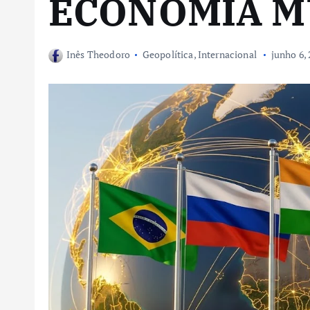
ECONOMIA M
Inês Theodoro
Geopolítica
,
Internacional
junho 6,