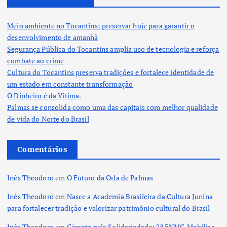
Meio ambiente no Tocantins: preservar hoje para garantir o
desenvolvimento de amanhã
Segurança Pública do Tocantins amplia uso de tecnologia e reforça
combate ao crime
Cultura do Tocantins preserva tradições e fortalece identidade de
um estado em constante transformação
O Dinheiro é da Vítima.
Palmas se consolida como uma das capitais com melhor qualidade
de vida do Norte do Brasil
Comentários
Inês Theodoro
em
O Futuro da Orla de Palmas
Inês Theodoro
em
Nasce a Academia Brasileira da Cultura Junina
para fortalecer tradição e valorizar patrimônio cultural do Brasil
Inês Theodoro
em
Gigante pela Solidariedade: 2º ENMG Mobiliza