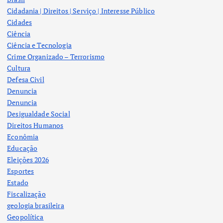
Cidadania | Direitos | Serviço | Interesse Público
Cidades
Ciência
Ciência e Tecnologia
Crime Organizado – Terrorismo
Cultura
Defesa Civil
Denuncia
Denuncia
Desigualdade Social
Direitos Humanos
Econômia
Educação
Eleições 2026
Esportes
Estado
Fiscalização
geologia brasileira
Geopolítica