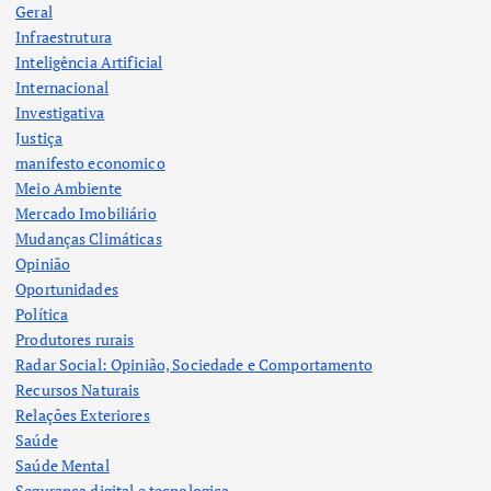
Geral
Infraestrutura
Inteligência Artificial
Internacional
Investigativa
Justiça
manifesto economico
Meio Ambiente
Mercado Imobiliário
Mudanças Climáticas
Opinião
Oportunidades
Política
Produtores rurais
Radar Social: Opinião, Sociedade e Comportamento
Recursos Naturais
Relações Exteriores
Saúde
Saúde Mental
Segurança digital e tecnologica