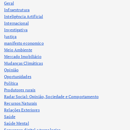
Geral
Infraestrutura
Inteligência Artificial
Internacional
Investigativa
Justiça
manifesto economico
Meio Ambiente
Mercado Imobiliário
Mudanças Climáticas
Opinião
Oportunidades
Política
Produtores rurais
Radar Social: Opinião, Sociedade e Comportamento
Recursos Naturais
Relações Exteriores
Saúde
Saúde Mental
Segurança digital e tecnologica