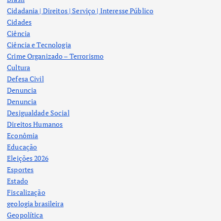
Cidadania | Direitos | Serviço | Interesse Público
Cidades
Ciência
Ciência e Tecnologia
Crime Organizado – Terrorismo
Cultura
Defesa Civil
Denuncia
Denuncia
Desigualdade Social
Direitos Humanos
Econômia
Educação
Eleições 2026
Esportes
Estado
Fiscalização
geologia brasileira
Geopolítica