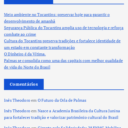
Meio ambiente no Tocantins: preservar hoje para garantir o
desenvolvimento de amanhã
Segurança Pública do Tocantins amplia uso de tecnologia e reforça
combate ao crime
Cultura do Tocantins preserva tradições e fortalece identidade de
um estado em constante transformação
O Dinheiro é da Vítima.
Palmas se consolida como uma das capitais com melhor qualidade
de vida do Norte do Brasil
Comentários
Inês Theodoro
em
O Futuro da Orla de Palmas
Inês Theodoro
em
Nasce a Academia Brasileira da Cultura Junina
para fortalecer tradição e valorizar patrimônio cultural do Brasil
Inês Theodoro
em
Gigante pela Solidariedade: 2º ENMG Mobiliza