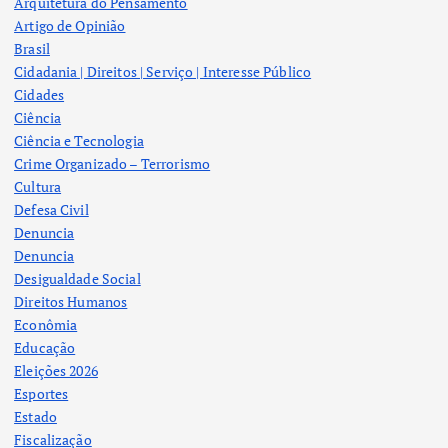
Arquitetura do Pensamento
Artigo de Opinião
Brasil
Cidadania | Direitos | Serviço | Interesse Público
Cidades
Ciência
Ciência e Tecnologia
Crime Organizado – Terrorismo
Cultura
Defesa Civil
Denuncia
Denuncia
Desigualdade Social
Direitos Humanos
Econômia
Educação
Eleições 2026
Esportes
Estado
Fiscalização