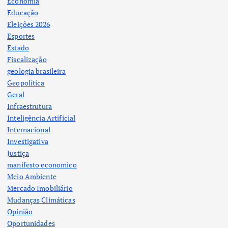
Econômia
Educação
Eleições 2026
Esportes
Estado
Fiscalização
geologia brasileira
Geopolítica
Geral
Infraestrutura
Inteligência Artificial
Internacional
Investigativa
Justiça
manifesto economico
Meio Ambiente
Mercado Imobiliário
Mudanças Climáticas
Opinião
Oportunidades