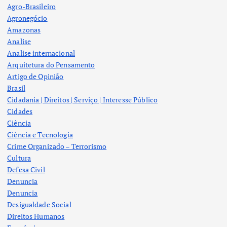
Agro-Brasileiro
Agronegócio
Amazonas
Analise
Analise internacional
Arquitetura do Pensamento
Artigo de Opinião
Brasil
Cidadania | Direitos | Serviço | Interesse Público
Cidades
Ciência
Ciência e Tecnologia
Crime Organizado – Terrorismo
Cultura
Defesa Civil
Denuncia
Denuncia
Desigualdade Social
Direitos Humanos