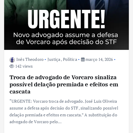
Inês Theodoro
Justiça
,
Política
março 14, 2026
142 views
Troca de advogado de Vorcaro sinaliza
possível delação premiada e efeitos em
cascata
“URGENTE: Vorcaro troca de advogado. José Luis Oliveira
assume a defesa após decisão do STF, sinalizando possível
delação premiada e efeitos em cascata.” A substituição do
advogado de Vorcaro pelo…