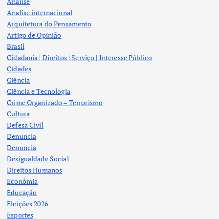
Analise
Analise internacional
Arquitetura do Pensamento
Artigo de Opinião
Brasil
Cidadania | Direitos | Serviço | Interesse Público
Cidades
Ciência
Ciência e Tecnologia
Crime Organizado – Terrorismo
Cultura
Defesa Civil
Denuncia
Denuncia
Desigualdade Social
Direitos Humanos
Econômia
Educação
Eleições 2026
Esportes