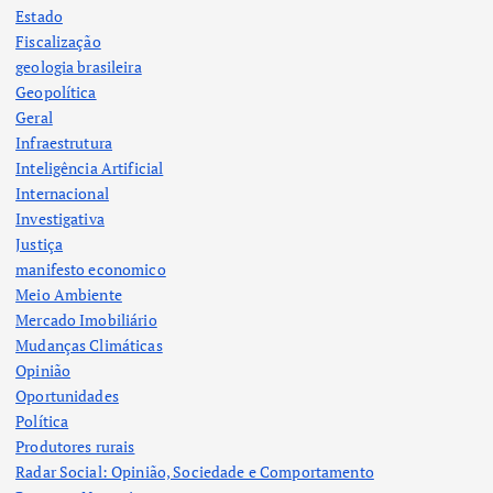
Estado
Fiscalização
geologia brasileira
Geopolítica
Geral
Infraestrutura
Inteligência Artificial
Internacional
Investigativa
Justiça
manifesto economico
Meio Ambiente
Mercado Imobiliário
Mudanças Climáticas
Opinião
Oportunidades
Política
Produtores rurais
Radar Social: Opinião, Sociedade e Comportamento